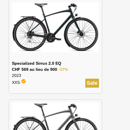
Specialized Sirrus 2.0 EQ
CHF 569 au lieu de 900
-37%
2023
check_circle
XXS:
Sale