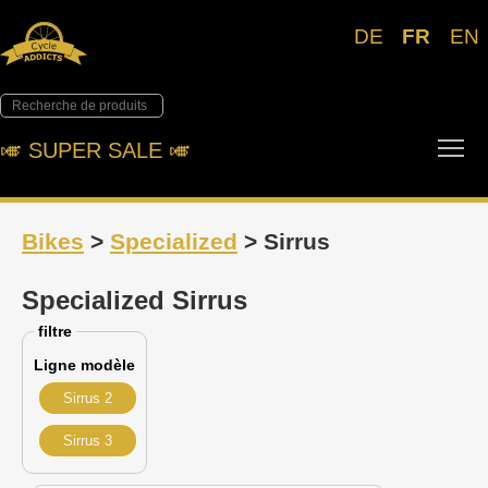
DE
FR
EN
Tog
🎺︎ SUPER SALE 🎺︎
Bikes
>
Specialized
> Sirrus
Specialized Sirrus
filtre
Ligne modèle
Sirrus 2
Sirrus 3