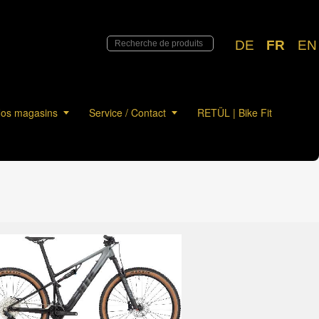
DE
FR
EN
os magasins
Service / Contact
RETÜL | Bike Fit