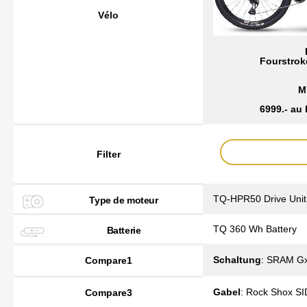
Vélo
Fourstro
M
6999.- au 
Filter
TQ-HPR50 Drive Unit
Type de moteur
TQ 360 Wh Battery
Batterie
Schaltung
: SRAM Gx
Compare1
Gabel
: Rock Shox SI
Compare3