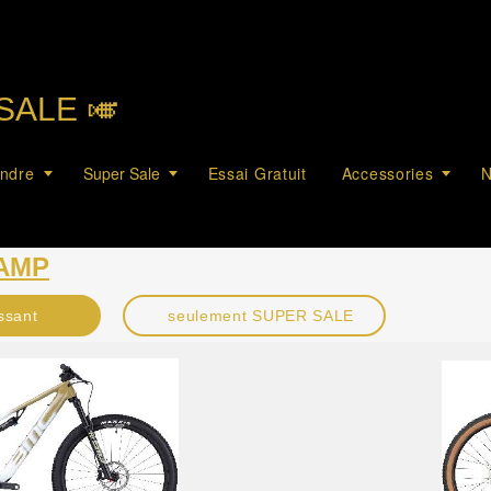
SALE 🎺︎
endre
Super Sale
Essai Gratuit
Accessories
N
 AMP
ssant
seulement SUPER SALE