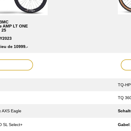
BMC
ke AMP LT ONE
25
Y2023
lieu de 10999.-
TQ-HPR
TQ 360
 AXS Eagle
Schal
D SL Select+
Gabel