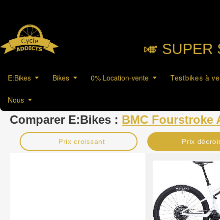
🎺︎ SUPER 
E:Bikes
Bikes
0% Location-vente
Testbikes à v
Nous
Comparer E:Bikes :
BMC Fourstroke
Prix croissant
Prix décroi