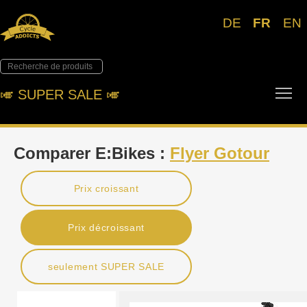
DE
FR
EN
Tog
🎺︎ SUPER SALE 🎺︎
Comparer E:Bikes :
Flyer Gotour
Prix croissant
Prix décroissant
seulement SUPER SALE