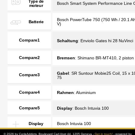
Type de
Bosch Smart System Performance Line 
moteur
Bosch PowerTube 750 (750 Wh / 20.1 Ah
Batterie
V)
Compare1
Schaltung
: Enviolo Gates hi 28 NuVinci
Compare2
Bremsen
: Shimano BR-MT410, 2 piston
Gabel
: SR Suntour Mobie25 Coil, 15 x 
Compare3
75
Compare4
Rahmen
: Aluminium
Compare5
Display
: Bosch Intuvia 100
Display
Bosch Intuvia 100
© 2026 by CycleAddicts, Boulevard Carl-Vogt 44, 1205 Geneva -
Get in touch!
- powered by