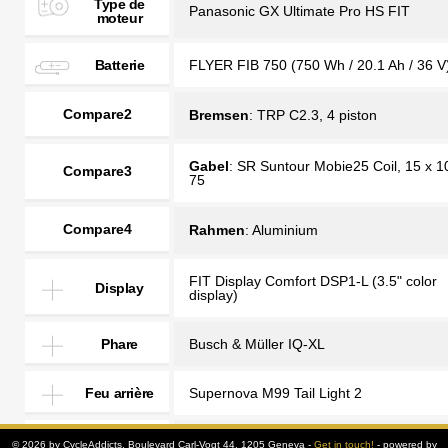
Type de
Panasonic GX Ultimate Pro HS FIT
moteur
Batterie
FLYER FIB 750 (750 Wh / 20.1 Ah / 36 V
Compare2
Bremsen
: TRP C2.3, 4 piston
Gabel
: SR Suntour Mobie25 Coil, 15 x 
Compare3
75
Compare4
Rahmen
: Aluminium
FIT Display Comfort DSP1-L (3.5" color
Display
display)
Phare
Busch & Müller IQ-XL
Feu arrière
Supernova M99 Tail Light 2
Cadre
Aluminium
© 2026 by CycleAddicts, Boulevard Carl-Vogt 44, 1205 Geneva -
Get in touch!
- powered by