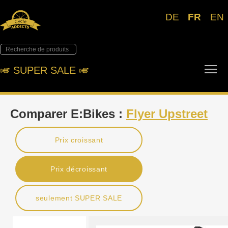
DE
FR
EN
Tog
🎺︎ SUPER SALE 🎺︎
Comparer E:Bikes :
Flyer Upstreet
Prix croissant
Prix décroissant
seulement SUPER SALE