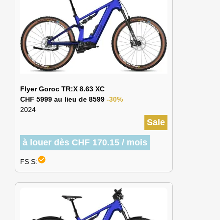
Flyer Goroc TR:X 8.63 XC
CHF 5999 au lieu de 8599
-30%
2024
Sale
à louer dès CHF 170.15 / mois
check_circle
FS S: