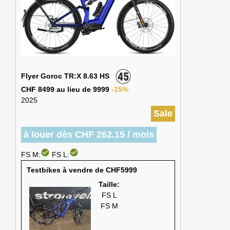
Flyer Goroc TR:X 8.63 HS
CHF 8499 au lieu de 9999
-15%
2025
Sale
à louer dès CHF 262.15 / mois
check_circle
check_circle
FS M:
FS L:
Testbikes à vendre de CHF5999
Taille:
FS L
FS M