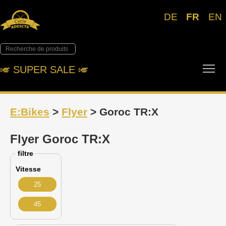
DE
FR
EN
Tog
🎺︎ SUPER SALE 🎺︎
E:Bikes
>
Flyer
> Goroc TR:X
Flyer Goroc TR:X
filtre
Vitesse
25
45