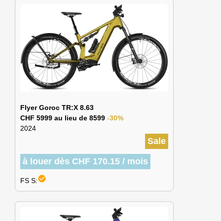
Flyer Goroc TR:X 8.63
CHF 5999 au lieu de 8599
-30%
2024
Sale
à louer dès CHF 170.15 / mois
check_circle
FS S: