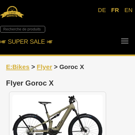
DE
FR
EN
Tog
🎺︎ SUPER SALE 🎺︎
E:Bikes
>
Flyer
> Goroc X
Flyer Goroc X