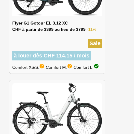
Flyer G1 Gotour EL 3.12 XC
CHF à partir de 3399 au lieu de 3799
-11%
Sale
à louer dès CHF 114.15 / mois
help
help
check_circle
Comfort XS/S:
Comfort M:
Comfort L: