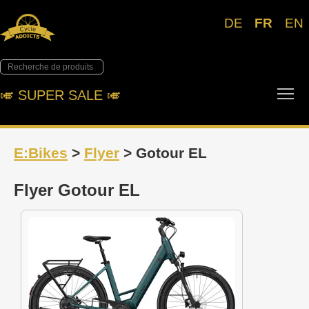
DE
FR
EN
Tog
🎺︎ SUPER SALE 🎺︎
E:Bikes
>
Flyer
> Gotour EL
Flyer Gotour EL