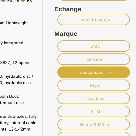
:
56 cm:
58
Echange
avec Echange
om Lightweight
Marque
ly integrated,
BMC
Stromer
X827, 12-speed
Specialized x
hyrdaulic disc /
 hyrdaulic disc
Flyer
ooth Boot,
Desiknio
t-mount disc
KTM
ar thru-axles, fully
tery, internal cable
Riese & Müller
ounts, 12x142mm