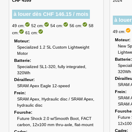
CHF 4599
2024
à louer dès CHF 146.15 / mois
à loue
check_circle
check_circle
check_circle
check_circle
49 cm:
52 cm:
54 cm:
56 cm:
58
check_circle
check_circle
check_circle
49 cm:
cm:
61 cm:
Moteur
Moteur
New Sp
Specialized 1.2 SL Custom Lightweight
Lightwe
Motor
Batterie
Batterie
Special
Specialized SL1-320, fully integrated,
320Wh
320Wh
Déraille
Dérailleur
SRAM A
SRAM Apex Eagle 12-speed
Frein
Frein
SRAM A
SRAM Apex, Hydraulic disc / SRAM Apex,
SRAM A
hydraulic disc
Fourche
Fourche
Future 
Future Shock 2.0 w/Smooth Boot, FACT
12x100m
carbon, 12x100 mm thru-axle, flat-mount
Cadre
Cadre