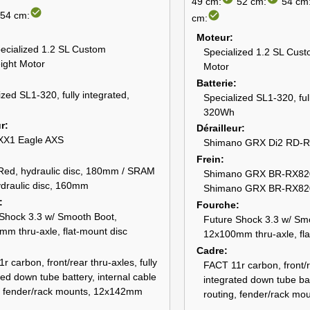
49 cm:
52 cm:
54 cm
check_circle
check_circle
54 cm:
cm:
Moteur
ecialized 1.2 SL Custom
Specialized 1.2 SL Cust
ight Motor
Motor
Batterie
ized SL1-320, fully integrated,
Specialized SL1-320, ful
320Wh
ur
Dérailleur
X1 Eagle AXS
Shimano GRX Di2 RD-R
Frein
ed, hydraulic disc, 180mm / SRAM
Shimano GRX BR-RX820, 
draulic disc, 160mm
Shimano GRX BR-RX820,
Fourche
Shock 3.3 w/ Smooth Boot,
Future Shock 3.3 w/ Sm
m thru-axle, flat-mount disc
12x100mm thru-axle, fla
Cadre
r carbon, front/rear thru-axles, fully
FACT 11r carbon, front/re
ted down tube battery, internal cable
integrated down tube bat
, fender/rack mounts, 12x142mm
routing, fender/rack m