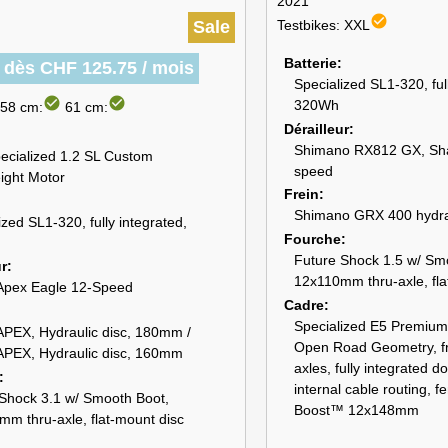
2021
check_circle
Sale
Testbikes: XXL
Batterie
r dès CHF 125.75 / mois
Specialized SL1-320, ful
check_circle
check_circle
320Wh
58 cm:
61 cm:
Dérailleur
Shimano RX812 GX, Sha
ecialized 1.2 SL Custom
speed
ight Motor
Frein
Shimano GRX 400 hydrau
ized SL1-320, fully integrated,
Fourche
Future Shock 1.5 w/ Sm
ur
12x110mm thru-axle, fla
pex Eagle 12-Speed
Cadre
Specialized E5 Premium
PEX, Hydraulic disc, 180mm /
Open Road Geometry, fro
PEX, Hydraulic disc, 160mm
axles, fully integrated d
internal cable routing, 
Shock 3.1 w/ Smooth Boot,
Boost™ 12x148mm
m thru-axle, flat-mount disc