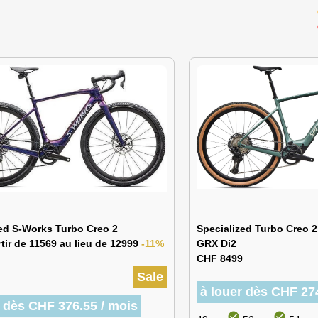
ed S-Works Turbo Creo 2
Specialized Turbo Creo 
tir de 11569 au lieu de 12999
-11%
GRX Di2
CHF 8499
Sale
à louer dès CHF 27
r dès CHF 376.55 / mois
check_circle
check_circle