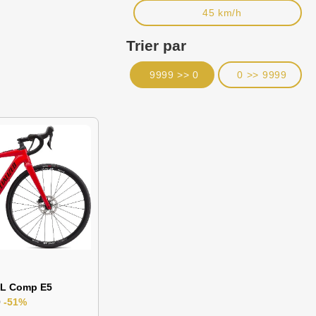
45 km/h
Trier par
9999 >> 0
0 >> 9999
SL Comp E5
0
-51%