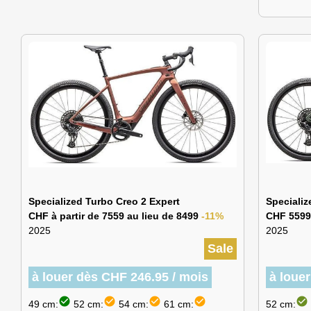
Specialized Turbo Creo 2 Expert
Speciali
CHF à partir de 7559 au lieu de 8499
-11%
CHF 5599
2025
2025
Sale
à louer dès CHF 246.95 / mois
à loue
check_circle
check_circle
check_circle
check_circle
check_circle
49 cm:
52 cm:
54 cm:
61 cm:
52 cm: