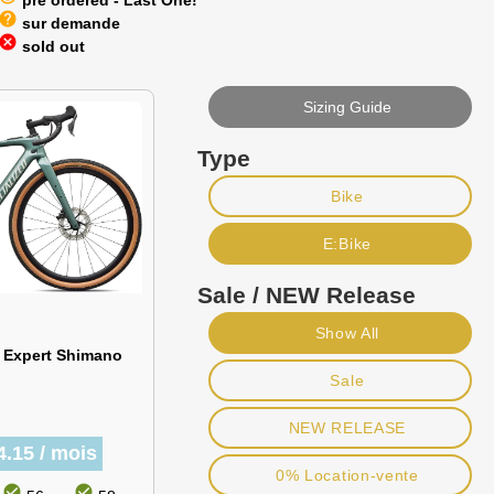
pre ordered - Last One!
help
sur demande
cancel
sold out
Sizing Guide
Type
Bike
E:Bike
Sale / NEW Release
Show All
2 Expert Shimano
Sale
NEW RELEASE
4.15 / mois
0% Location-vente
check_circle
check_circle