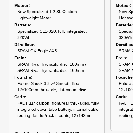
Moteur
Moteur
New Specialized 1.2 SL Custom
New Sp
Lightweight Motor
Lightwe
Batterie
Batterie
Specialized SL1-320, fully integrated,
Special
320Wh
320Wh
Dérailleur
Déraille
SRAM GX Eagle AXS
SRAM X
Frein
Frein
SRAM Rival, hydraulic disc, 180mm /
SRAM A
SRAM Rival, hydraulic disc, 160mm
SRAM A
Fourche
Fourche
Future Shock 3.3 w/ Smooth Boot,
Future 
12x100mm thru-axle, flat-mount disc
12x100m
Cadre
Cadre
FACT 11r carbon, front/rear thru-axles, fully
FACT 11
integrated down tube battery, internal cable
integra
routing, fender/rack mounts, 12x142mm
routing