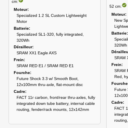
check_circle
cm:
check_circle
52 cm:
Moteur
Moteur
Specialized 1.2 SL Custom Lightweight
New Sp
Motor
Lightwe
Batterie
Batterie
Specialized SL1-320, fully integrated,
Special
320Wh
320Wh
Dérailleur
Déraille
SRAM XX1 Eagle AXS
SRAM X
Frein
Frein
SRAM RED E1 / SRAM RED E1
SRAM R
Fourche
Red, hy
Future Shock 3.3 w/ Smooth Boot,
Fourche
12x100mm thru-axle, flat-mount disc
Future 
Cadre
12x100m
FACT 11r carbon, front/rear thru-axles, fully
Cadre
integrated down tube battery, internal cable
FACT 11
routing, fender/rack mounts, 12x142mm
integra
routing