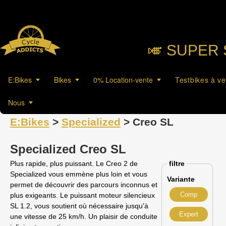
🎺︎ SUPER 
E:Bikes
Bikes
0% Location-vente
Testbikes à v
Nous
E:Bikes
>
Specialized
> Creo SL
Specialized Creo SL
Plus rapide, plus puissant. Le Creo 2 de
filtre
Specialized vous emmène plus loin et vous
Variante
permet de découvrir des parcours inconnus et
Comp
plus exigeants. Le puissant moteur silencieux
SL 1.2, vous soutient où nécessaire jusqu'à
Expert
une vitesse de 25 km/h. Un plaisir de conduite