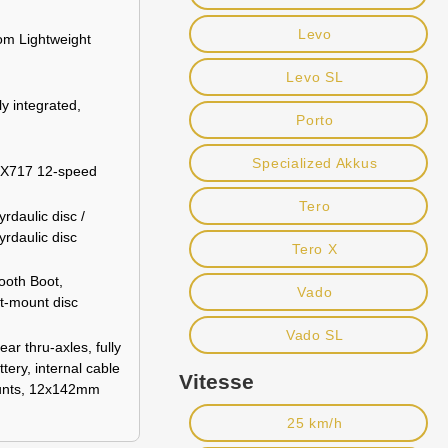
Levo
om Lightweight
Levo SL
ly integrated,
Porto
Specialized Akkus
X717 12-speed
Tero
daulic disc /
daulic disc
Tero X
ooth Boot,
Vado
t-mount disc
Vado SL
ar thru-axles, fully
tery, internal cable
Vitesse
ounts, 12x142mm
25 km/h