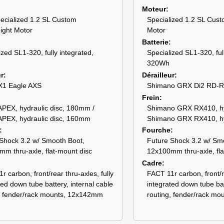
Moteur
ecialized 1.2 SL Custom
Specialized 1.2 SL Cust
ight Motor
Motor
Batterie
ized SL1-320, fully integrated,
Specialized SL1-320, ful
320Wh
ur
Dérailleur
1 Eagle AXS
Shimano GRX Di2 RD-R
Frein
PEX, hydraulic disc, 180mm /
Shimano GRX RX410, hyr
PEX, hydraulic disc, 160mm
Shimano GRX RX410, hyr
Fourche
Shock 3.2 w/ Smooth Boot,
Future Shock 3.2 w/ Sm
m thru-axle, flat-mount disc
12x100mm thru-axle, fla
Cadre
r carbon, front/rear thru-axles, fully
FACT 11r carbon, front/re
ted down tube battery, internal cable
integrated down tube bat
, fender/rack mounts, 12x142mm
routing, fender/rack m