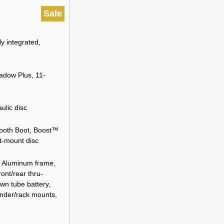
Sale
ly integrated,
dow Plus, 11-
lic disc
ooth Boot, Boost™
t-mount disc
 Aluminum frame,
nt/rear thru-
own tube battery,
fender/rack mounts,