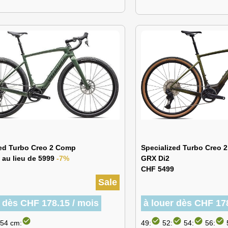
zed Turbo Creo 2 Comp
Specialized Turbo Creo 
 au lieu de 5999
-7%
GRX Di2
CHF 5499
Sale
r dès CHF 178.15 / mois
à louer dès CHF 17
check_circle
check_circle
check_circle
check_circle
check_circle
54 cm:
49:
52:
54:
56: