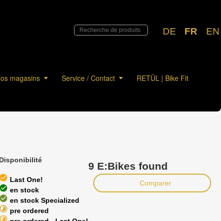
DE
FR
EN
os magasins
Service / Contact
RETÜL | Bike Fit
Disponibilité
9 E:Bikes found
heck_circle
Last One!
Comparer
heck_circle
en stock
heck_circle
en stock Specialized
timelapse
pre ordered
timelapse