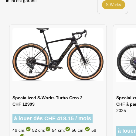
infini est garanti.
S-Works
Specialized S-Works Turbo Creo 2
Specializ
CHF 12999
CHF à par
2025
à louer dès CHF 418.15 / mois
check_circle
check_circle
check_circle
check_circle
49 cm:
52 cm:
54 cm:
56 cm:
58
à loue