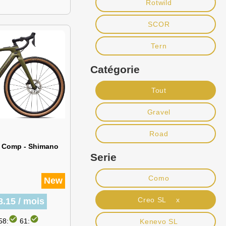
Rotwild
SCOR
Tern
Catégorie
Tout
Gravel
Road
2 Comp - Shimano
Serie
Como
New
Creo SL x
8.15 / mois
check_circle
check_circle
58:
61:
Kenevo SL