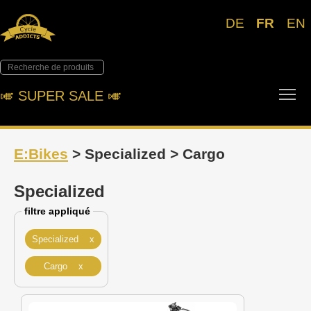
DE
FR
EN
Tog
🎺︎ SUPER SALE 🎺︎
E:Bikes
> Specialized > Cargo
Specialized
filtre appliqué
Specialized x
Cargo x