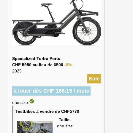
Specialized Turbo Porto
CHF 5950 au lieu de 6500
-8%
2025
Sale
à louer dès CHF 166.15 / mois
check_circle
one size:
Testbikes à vendre de CHF5779
Taille:
one size