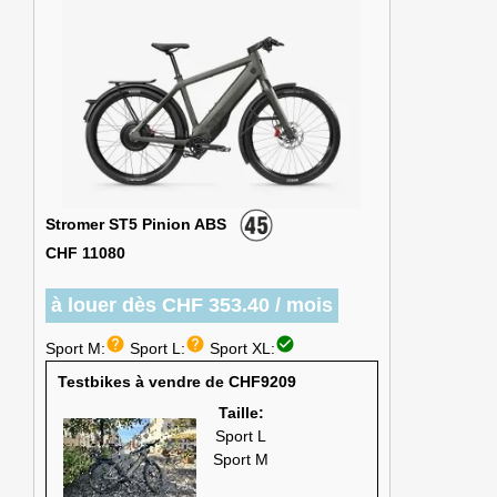
Stromer ST5 Pinion ABS
CHF 11080
à louer dès CHF 353.40 / mois
help
help
check_circle
Sport M:
Sport L:
Sport XL:
Testbikes à vendre de CHF9209
Taille:
Sport L
Sport M