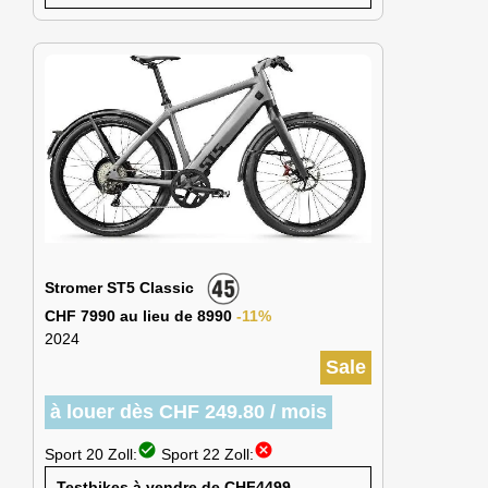
Stromer ST5 Classic
CHF 7990 au lieu de 8990
-11%
2024
Sale
à louer dès CHF 249.80 / mois
check_circle
cancel
Sport 20 Zoll:
Sport 22 Zoll:
Testbikes à vendre de CHF4499