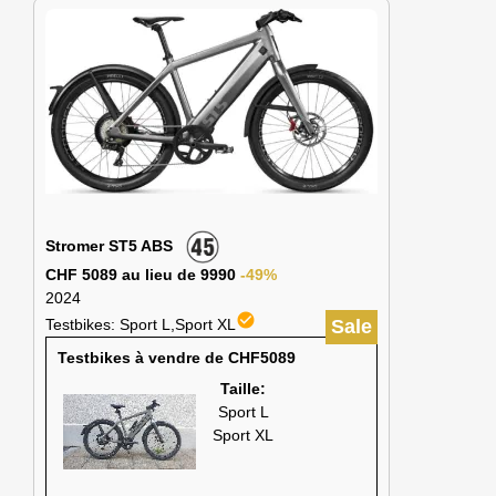
Stromer ST5 ABS
CHF 5089 au lieu de 9990
-49%
2024
check_circle
Testbikes: Sport L,Sport XL
Sale
Testbikes à vendre de CHF5089
Taille:
Sport L
Sport XL