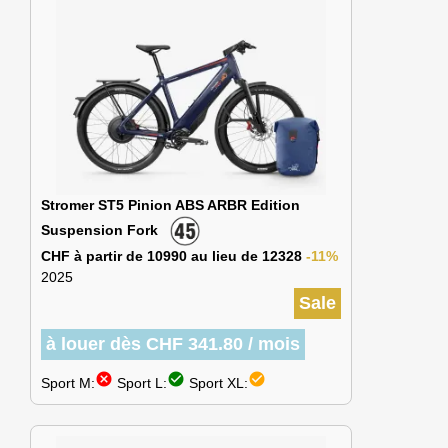
Stromer ST5 Pinion ABS ARBR Edition
Suspension Fork
CHF à partir de 10990 au lieu de 12328
-11%
2025
Sale
à louer dès CHF 341.80 / mois
cancel
check_circle
check_circle
Sport M:
Sport L:
Sport XL: