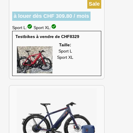
Sale
à louer dès CHF 309.80 / mois
check_circle
check_circle
Sport L:
Sport XL:
Testbikes à vendre de CHF8329
Taille:
Sport L
Sport XL