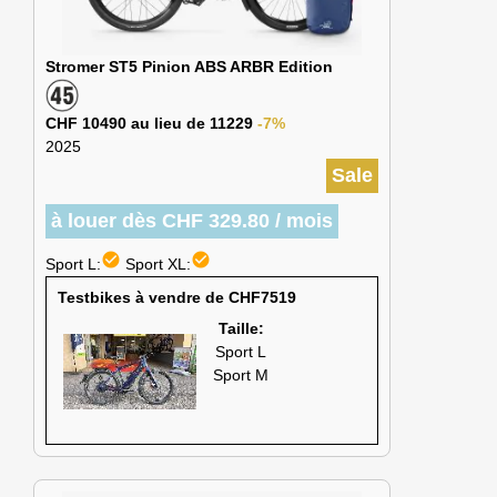
Stromer ST5 Pinion ABS ARBR Edition
CHF 10490 au lieu de 11229
-7%
2025
Sale
à louer dès CHF 329.80 / mois
check_circle
check_circle
Sport L:
Sport XL:
Testbikes à vendre de CHF7519
Taille:
Sport L
Sport M