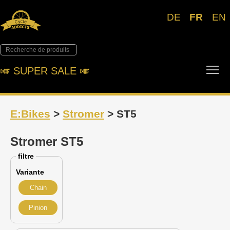
DE
FR
EN
Tog
🎺︎ SUPER SALE 🎺︎
E:Bikes
>
Stromer
> ST5
Stromer ST5
filtre
Variante
Chain
Pinion