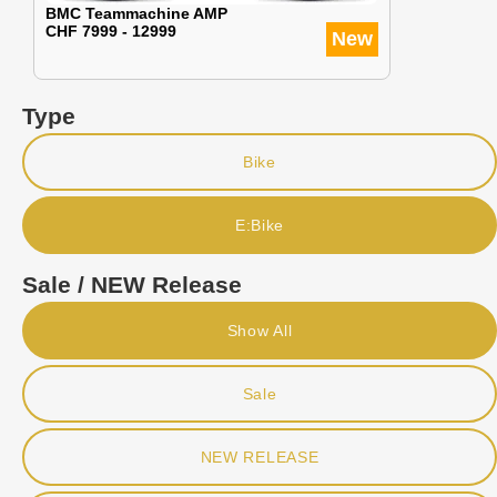
BMC Teammachine AMP
CHF 7999 - 12999
New
Type
Bike
E:Bike
Sale / NEW Release
Show All
Sale
NEW RELEASE