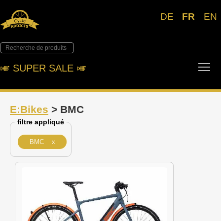
DE
FR
EN
Tog
🎺︎ SUPER SALE 🎺︎
E:Bikes
> BMC
filtre appliqué
BMC x