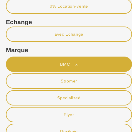
0% Location-vente
Echange
avec Echange
Marque
BMC x
Stromer
Specialized
Flyer
Desiknio