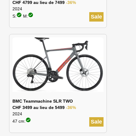
CHF 4799 au lieu de 7499
-36%
2024
check_circle
check_circle
S:
M:
Sale
BMC Teammachine SLR TWO
CHF 3499 au lieu de 5499
-36%
2024
check_circle
47 cm:
Sale