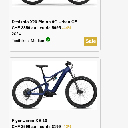
Desiknio X20 Pinion 9G Urban CF
CHF 3359 au lieu de 5995
-44%
2024
check_circle
Testbikes: Medium
Sale
Flyer Uproc X 6.10
CHF 3599 au lieu de 6199
-42%