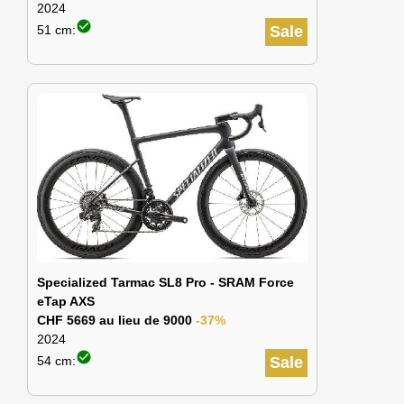
2024
check_circle
51 cm:
Sale
Specialized Tarmac SL8 Pro - SRAM Force
eTap AXS
CHF 5669 au lieu de 9000
-37%
2024
check_circle
54 cm:
Sale