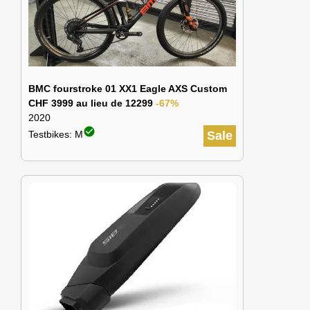
BMC fourstroke 01 XX1 Eagle AXS Custom
CHF 3999 au lieu de 12299
-67%
2020
check_circle
Testbikes: M
Sale