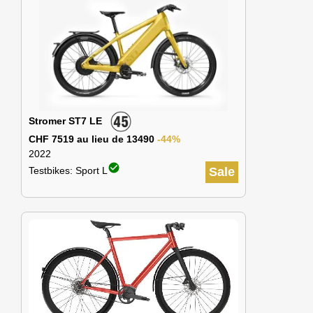
Stromer ST7 LE
CHF 7519 au lieu de 13490
-44%
2022
check_circle
Testbikes: Sport L
Sale