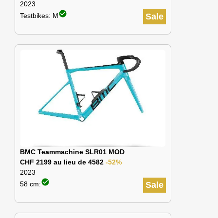
2023
check_circle
Testbikes: M
Sale
BMC Teammachine SLR01 MOD
CHF 2199 au lieu de 4582
-52%
2023
check_circle
58 cm:
Sale