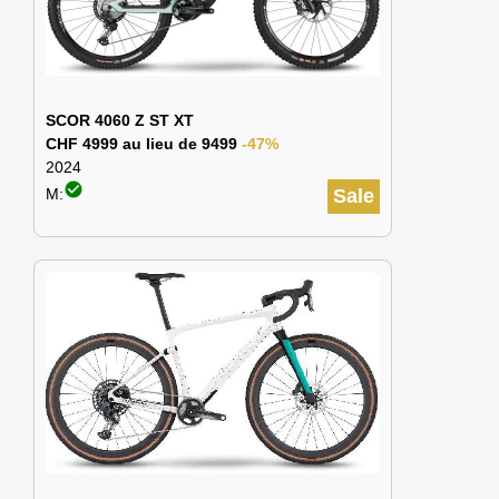
SCOR 4060 Z ST XT
CHF 4999 au lieu de 9499
-47%
2024
check_circle
M:
Sale