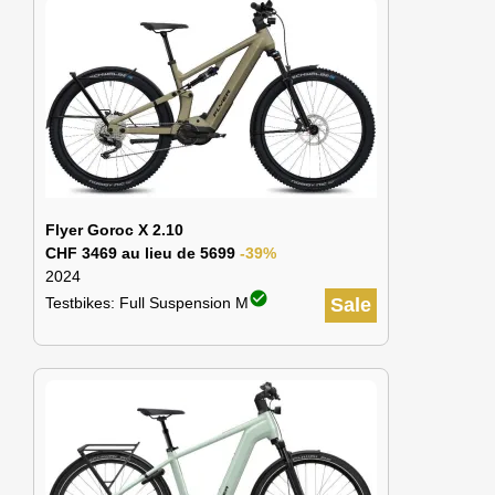
Flyer Goroc X 2.10
CHF 3469 au lieu de 5699
-39%
2024
check_circle
Testbikes: Full Suspension M
Sale