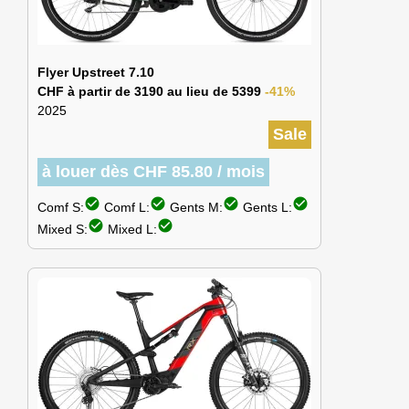
Flyer Upstreet 7.10
CHF à partir de 3190 au lieu de 5399
-41%
2025
Sale
à louer dès CHF 85.80 / mois
check_circle
check_circle
check_circle
check_circle
Comf S:
Comf L:
Gents M:
Gents L:
check_circle
check_circle
Mixed S:
Mixed L: