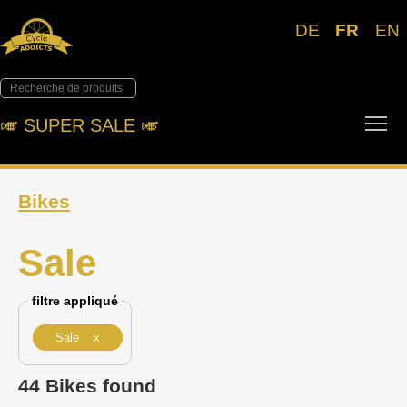
DE
FR
EN
Tog
🎺︎ SUPER SALE 🎺︎
Bikes
Sale
filtre appliqué
Sale x
44 Bikes found