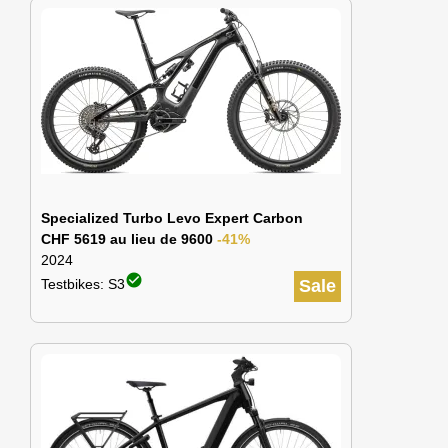
Specialized Turbo Levo Expert Carbon
CHF 5619 au lieu de 9600
-41%
2024
check_circle
Testbikes: S3
Sale