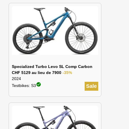
Specialized Turbo Levo SL Comp Carbon
CHF 5129 au lieu de 7900
-35%
2024
check_circle
Testbikes: S3
Sale