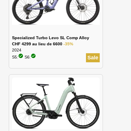
Specialized Turbo Levo SL Comp Alloy
CHF 4299 au lieu de 6600
-35%
2024
check_circle
check_circle
S5:
S6:
Sale