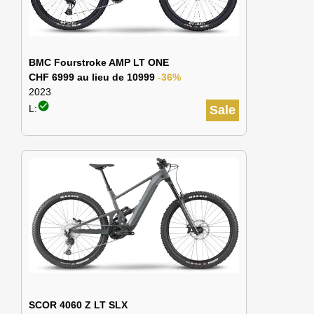
BMC Fourstroke AMP LT ONE
CHF 6999 au lieu de 10999
-36%
2023
check_circle
L:
Sale
SCOR 4060 Z LT SLX