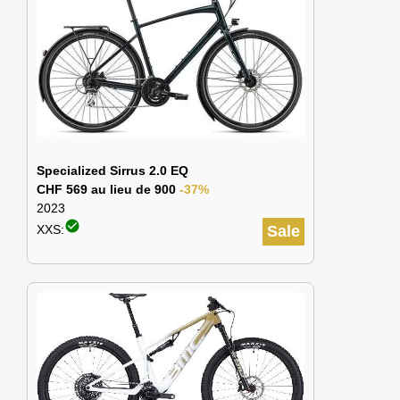
Specialized Sirrus 2.0 EQ
CHF 569 au lieu de 900
-37%
2023
check_circle
XXS:
Sale