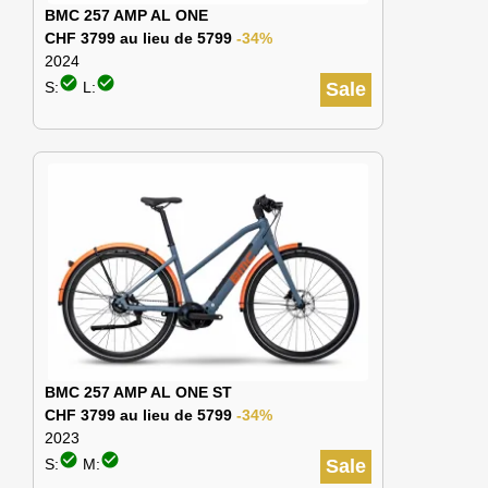
BMC 257 AMP AL ONE
CHF 3799 au lieu de 5799
-34%
2024
check_circle
check_circle
S:
L:
Sale
BMC 257 AMP AL ONE ST
CHF 3799 au lieu de 5799
-34%
2023
check_circle
check_circle
S:
M:
Sale