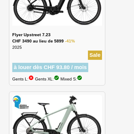
Flyer Upstreet 7.23
CHF 3490 au lieu de 5899
-41%
2025
Sale
à louer dès CHF 93.80 / mois
cancel
check_circle
check_circle
Gents L:
Gents XL:
Mixed S: