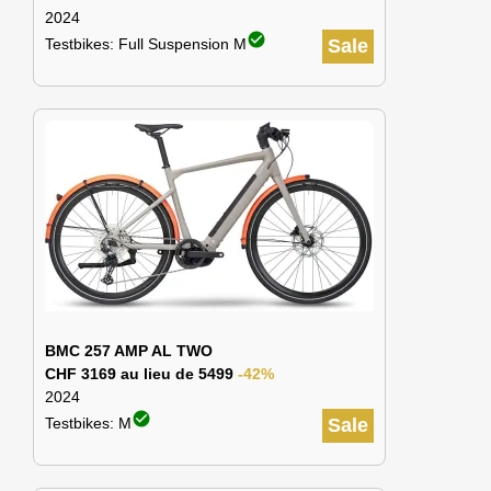
2024
check_circle
Testbikes: Full Suspension M
Sale
BMC 257 AMP AL TWO
CHF 3169 au lieu de 5499
-42%
2024
check_circle
Testbikes: M
Sale