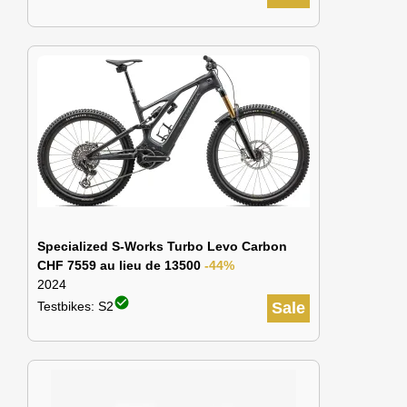
Specialized S-Works Turbo Levo Carbon
CHF 7559 au lieu de 13500
-44%
2024
check_circle
Testbikes: S2
Sale