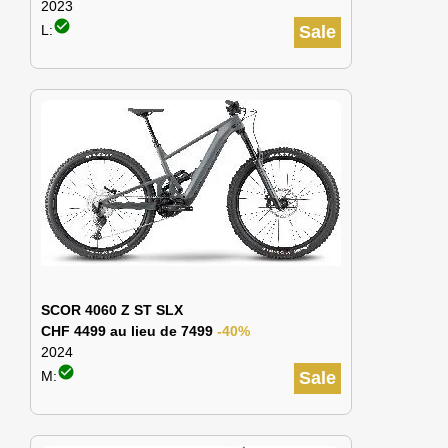
2023
check_circle
L:
Sale
SCOR 4060 Z ST SLX
CHF 4499 au lieu de 7499
-40%
2024
check_circle
M:
Sale