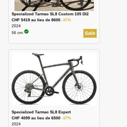
Specialized Tarmac SL8 Custom 105 DI2
CHF 5419 au lieu de 8600
-37%
2024
check_circle
56 cm:
Sale
Specialized Tarmac SL8 Expert
CHF 4099 au lieu de 6500
-37%
2024