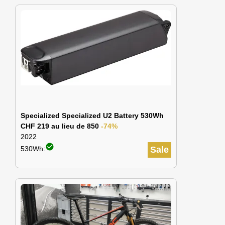
Specialized Specialized U2 Battery 530Wh
CHF 219 au lieu de 850
-74%
2022
check_circle
530Wh:
Sale