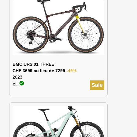
BMC URS 01 THREE
CHF 3699 au lieu de 7299
-49%
2023
check_circle
XL:
Sale