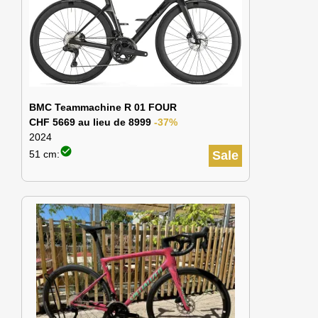
BMC Teammachine R 01 FOUR
CHF 5669 au lieu de 8999
-37%
2024
check_circle
51 cm:
Sale