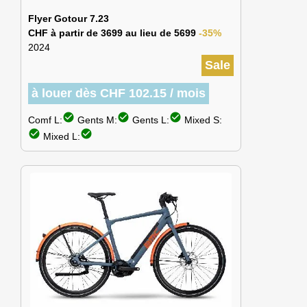
Flyer Gotour 7.23
CHF à partir de 3699 au lieu de 5699
-35%
2024
Sale
à louer dès CHF 102.15 / mois
check_circle
check_circle
check_circle
Comf L:
Gents M:
Gents L:
Mixed S:
check_circle
check_circle
Mixed L: