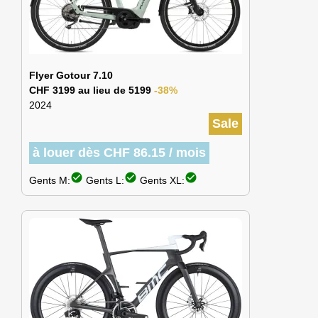
Flyer Gotour 7.10
CHF 3199 au lieu de 5199
-38%
2024
Sale
à louer dès CHF 86.15 / mois
check_circle
check_circle
check_circle
Gents M:
Gents L:
Gents XL: