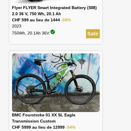
Flyer FLYER Smart Integrated Battery (SIB)
2.0 36 V, 750 Wh, 20.1 Ah
CHF 599 au lieu de 1444
-59%
2023
check_circle
750Wh, 20.1Ah 36V:
Sale
BMC Fourstroke 01 XX SL Eagle
Transmission Custom
CHF 5999 au lieu de 12999
-54%