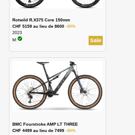
Rotwild R.X375 Core 150mm
CHF 5159 au lieu de 8600
-40%
2023
check_circle
M:
Sale
BMC Fourstroke AMP LT THREE
CHF 4499 au lieu de 7499
-40%