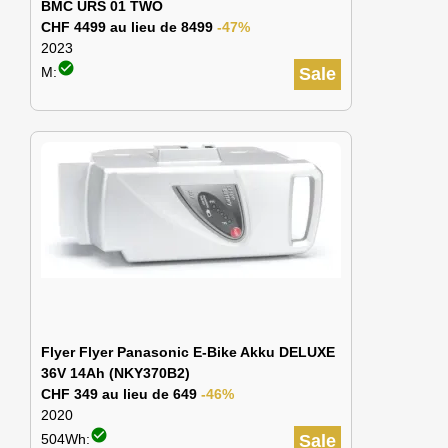
BMC URS 01 TWO
CHF 4499 au lieu de 8499
-47%
2023
check_circle
M:
Sale
Flyer Flyer Panasonic E-Bike Akku DELUXE
36V 14Ah (NKY370B2)
CHF 349 au lieu de 649
-46%
2020
check_circle
504Wh:
Sale