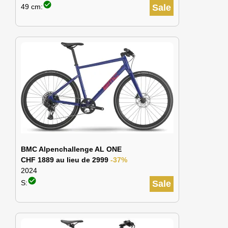
check_circle
49 cm:
Sale
BMC Alpenchallenge AL ONE
CHF 1889 au lieu de 2999
-37%
2024
check_circle
S:
Sale