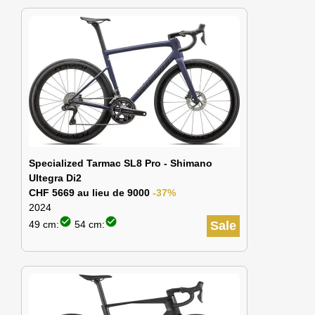
Specialized Tarmac SL8 Pro - Shimano
Ultegra Di2
CHF 5669 au lieu de 9000
-37%
2024
check_circle
check_circle
49 cm:
54 cm:
Sale