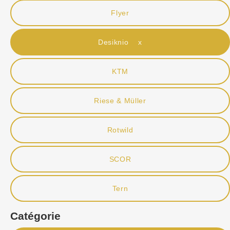
Flyer
Desiknio x
KTM
Riese & Müller
Rotwild
SCOR
Tern
Catégorie