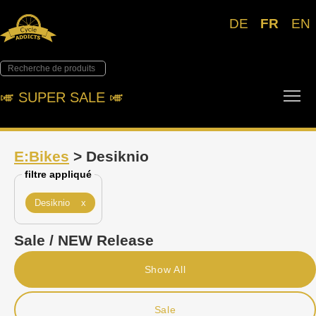
DE
FR
EN
Tog
🎺︎ SUPER SALE 🎺︎
E:Bikes
> Desiknio
filtre appliqué
Desiknio x
Sale / NEW Release
Show All
Sale