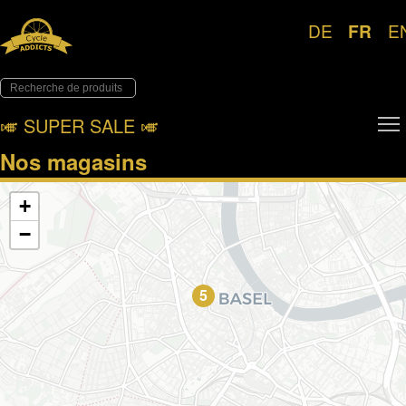
DE
FR
E
🎺︎ SUPER SALE 🎺︎
Nos magasins
+
−
5