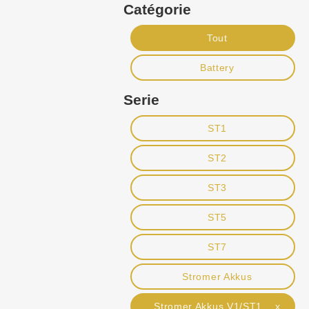
Catégorie
Tout
Battery
Serie
ST1
ST2
ST3
ST5
ST7
Stromer Akkus
Stromer Akkus V1/ST1 x