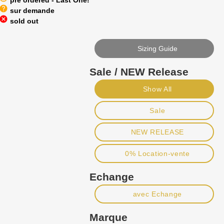
pre ordered - Last One!
help
sur demande
cancel
sold out
Sizing Guide
Sale / NEW Release
Show All
Sale
NEW RELEASE
0% Location-vente
Echange
avec Echange
Marque