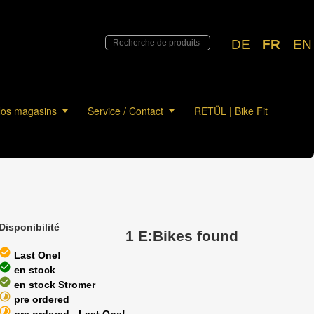
DE
FR
EN
os magasins
Service / Contact
RETÜL | Bike Fit
Disponibilité
1 E:Bikes found
heck_circle
Last One!
heck_circle
en stock
heck_circle
en stock Stromer
timelapse
pre ordered
timelapse