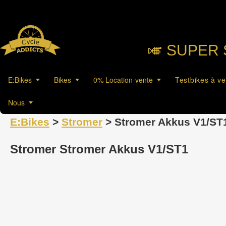
🎺︎ SUPER 
E:Bikes
Bikes
0% Location-vente
Testbikes à v
Nous
E:Bikes
>
Stromer
> Stromer Akkus V1/ST
Stromer Stromer Akkus V1/ST1