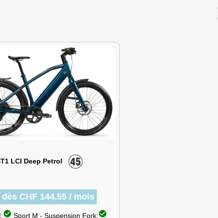
ST1 LCI Deep Petrol
r dès CHF 144.55 / mois
check_circle
check_circle
:
Sport M - Suspension Fork: