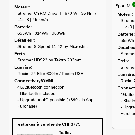
check_c
Sport M:
Moteur
Stromer CYRO Drive II - 670 W - 35 Nm /
Moteur
L1e-B | 45 km/h
Stromer
Batterie
L1e-B |
655Wh | 814Wh | 983Wh
Batterie
Dérailleur
655Wh 
Stromer 9-Speed 11-42 by Microshift
Déraille
Frein
Stromer
Stromer HD922 by Tektro 203mm
Frein
Lumière
Strome
Roxim Z4 Elite 600lm / Roxim R3E
Lumière
Connectivity/OMNI
Roxim Z
4G/Bluetooth connection:
Connect
- Bluetooth included
4G/Blue
- Upgrade to 4G possible (+390.- in App
- Bluet
Purchase)
- Upgra
Purcha
Testbikes à vendre de CHF3779
Taille: