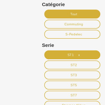
Catégorie
Tout
Commuting
S-Pedelec
Serie
ST1 x
ST2
ST3
ST5
ST7