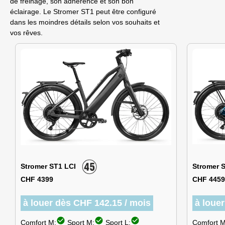
de freinage, son adhérence et son bon
éclairage. Le Stromer ST1 peut être configuré
dans les moindres détails selon vos souhaits et
vos rêves.
Stromer ST1 LCI
Stromer 
CHF 4399
CHF 4459
à louer dès CHF 142.15 / mois
à loue
check_circle
check_circle
check_circle
Comfort M:
Sport M:
Sport L:
Comfort M