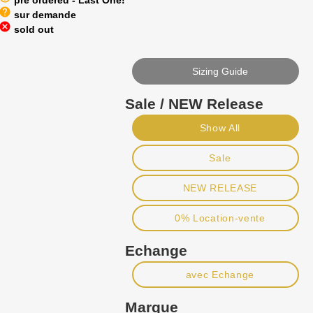
pre ordered - Last One!
help
sur demande
cancel
sold out
Sizing Guide
Sale / NEW Release
Show All
Sale
NEW RELEASE
0% Location-vente
Echange
avec Echange
Marque