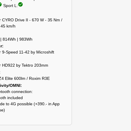
ircle
check_circle
Sport L:
 CYRO Drive II - 670 W - 35 Nm /
 45 km/h
| 814Wh | 983Wh
ur
 9-Speed 11-42 by Microshift
r HD922 by Tektro 203mm
4 Elite 600lm / Roxim R3E
ivity/OMNI
tooth connection:
ooth included
de to 4G possible (+390.- in App
se)