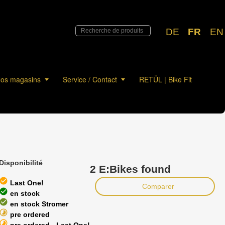
DE
FR
EN
os magasins
Service / Contact
RETÜL | Bike Fit
Disponibilité
2 E:Bikes found
heck_circle
Last One!
Comparer
heck_circle
en stock
heck_circle
en stock Stromer
timelapse
pre ordered
timelapse