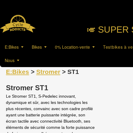
🎺︎ SUPER 
E:Bikes
Bikes
0% Location-vente
Testbikes à v
Nous
E:Bikes
>
Stromer
> ST1
Stromer ST1
Le Stromer ST1, S-Pedelec innovant,
dynamique et sûr, avec les technologies les
plus récentes, convainc avec son cadre profilé
ayant une batterie puissante intégrée, son
écran tactile avec connectivité Bluetooth, ses
éléments de sécurité comme la forte puissance