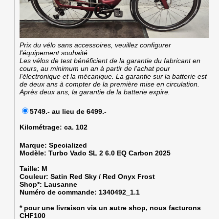
Prix du vélo sans accessoires, veuillez configurer
l'équipement souhaité
Les vélos de test bénéficient de la garantie du fabricant en
cours, au minimum un an à partir de l'achat pour
l'électronique et la mécanique. La garantie sur la batterie est
de deux ans à compter de la première mise en circulation.
Après deux ans, la garantie de la batterie expire.
5749.- au lieu de 6499.-
Kilométrage:
ca. 102
Marque:
Specialized
Modèle:
Turbo Vado SL 2 6.0 EQ Carbon 2025
Taille:
M
Couleur:
Satin Red Sky / Red Onyx Frost
Shop*:
Lausanne
Numéro de commande:
1340492_1.1
* pour une livraison via un autre shop, nous facturons
CHF100