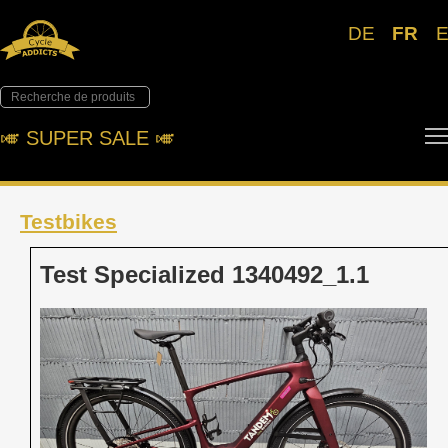
DE
FR
🎺︎ SUPER SALE 🎺︎
Testbikes
Test Specialized 1340492_1.1