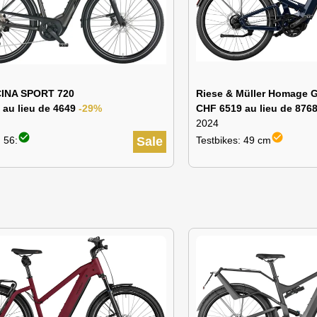
INA SPORT 720
Riese & Müller Homage G
 au lieu de 4649
-29%
CHF 6519 au lieu de 876
2024
check_circle
check_circle
 56:
Sale
Testbikes: 49 cm