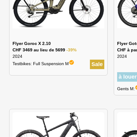
Flyer Goroc X 2.10
Flyer Got
CHF 3469 au lieu de 5699
-39%
CHF à par
2024
2024
check_circle
Testbikes: Full Suspension M
Sale
à loue
chec
Gents M: