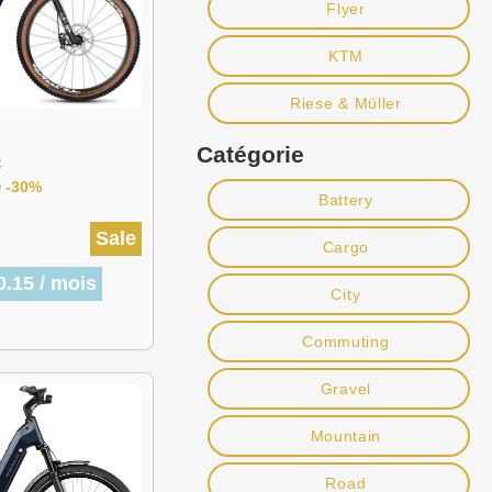
Flyer
KTM
Riese & Müller
Catégorie
C
9
-30%
Battery
Sale
Cargo
0.15 / mois
City
Commuting
Gravel
Mountain
Road