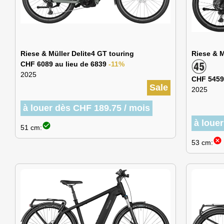
Riese & Müller Delite4 GT touring
Riese & 
CHF 6089 au lieu de 6839
-11%
2025
CHF 5459
Sale
2025
à louer dès CHF 189.75 / mois
à loue
check_circle
51 cm:
cancel
53 cm: