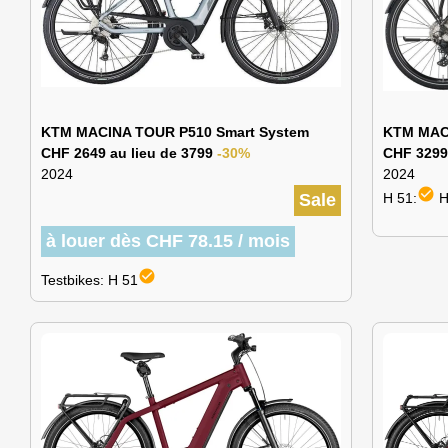
KTM MACINA TOUR P510 Smart System
KTM MAC
CHF 2649 au lieu de 3799
-30%
CHF 3299
2024
2024
check_circle
Sale
H 51:
H
à louer dès CHF 78.15 / mois
check_circle
Testbikes: H 51