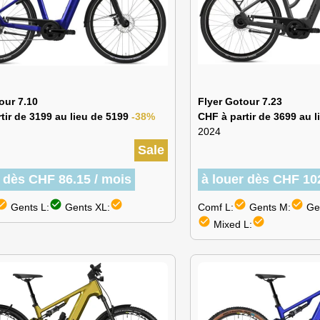
our 7.10
Flyer Gotour 7.23
tir de 3199 au lieu de 5199
-38%
CHF à partir de 3699 au 
2024
Sale
r dès CHF 86.15 / mois
à louer dès CHF 10
k_circle
check_circle
check_circle
check_circle
check_circle
Gents L:
Gents XL:
Comf L:
Gents M:
Gen
check_circle
check_circle
Mixed L: