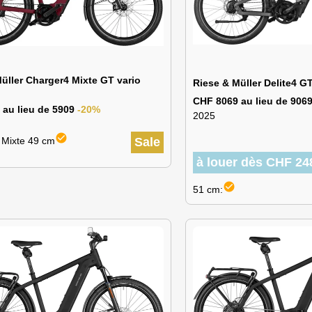
üller Charger4 Mixte GT vario
Riese & Müller Delite4 
CHF 8069 au lieu de 906
 au lieu de 5909
-20%
2025
check_circle
: Mixte 49 cm
Sale
à louer dès CHF 24
check_circle
51 cm: