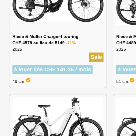
Riese & Müller Charger4 touring
Riese & M
CHF 4579 au lieu de 5149
-11%
CHF 4489
2025
2025
Sale
à louer dès CHF 141.35 / mois
à loue
check_circle
check_circle
49 cm:
51 cm: