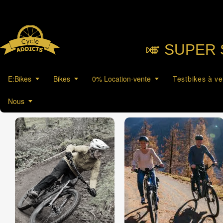
🎺︎ SUPER 
E:Bikes
Bikes
0% Location-vente
Testbikes à v
Nous