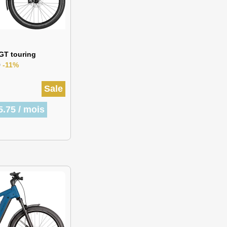
GT touring
9
-11%
Sale
5.75 / mois