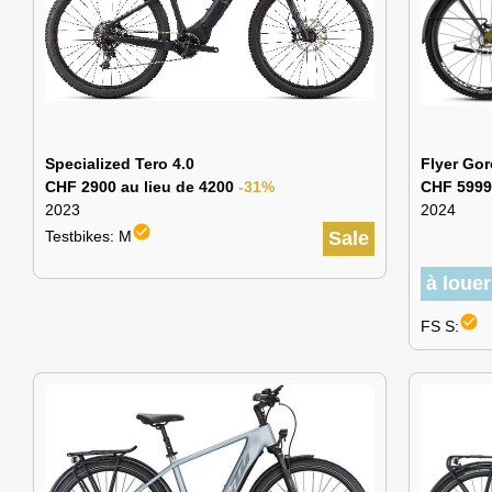
Specialized Tero 4.0
Flyer Gor
CHF 2900 au lieu de 4200
-31%
CHF 5999
2023
2024
check_circle
Testbikes: M
Sale
à loue
check_circle
FS S: