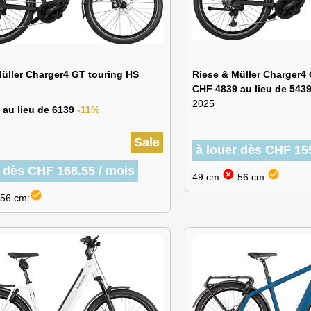
Müller Charger4 GT touring HS
Riese & Müller Charger4 
CHF 4839 au lieu de 543
2025
 au lieu de 6139
-11%
Sale
à louer dès CHF 15
r dès CHF 168.55 / mois
cancel
check_circle
49 cm:
56 cm:
check_circle
56 cm: