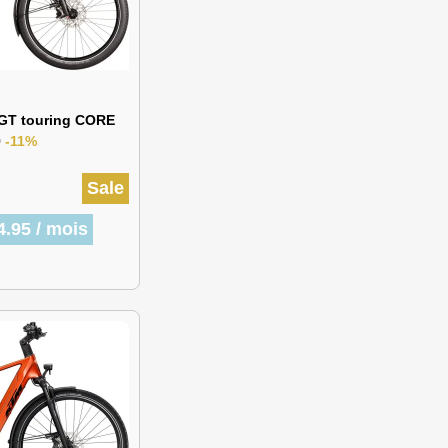
 GT touring CORE
9
-11%
Sale
4.95 / mois