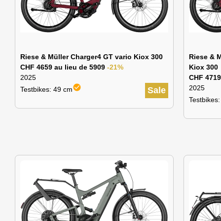
Riese & Müller Charger4 GT vario Kiox 300
Riese & M
CHF 4659 au lieu de 5909
-21%
Kiox 300
2025
CHF 4719
check_circle
2025
Testbikes: 49 cm
Sale
Testbikes