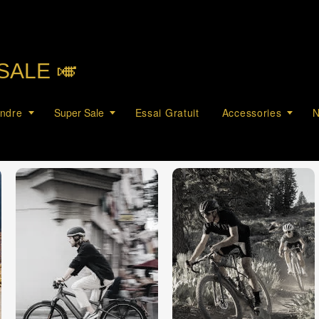
SALE 🎺︎
endre
Super Sale
Essai Gratuit
Accessories
N