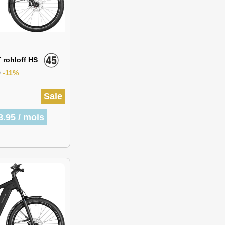
GT rohloff HS
9
-11%
Sale
8.95 / mois