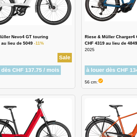
üller Nevo4 GT touring
Riese & Müller Charger4
 au lieu de 5049
-11%
CHF 4319 au lieu de 484
2025
Sale
r dès CHF 137.75 / mois
à louer dès CHF 13
check_circle
56 cm: