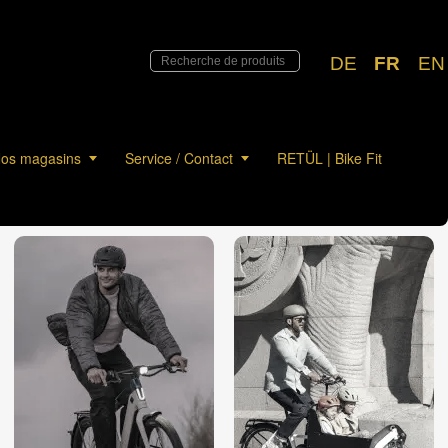
DE
FR
EN
os magasins
Service / Contact
RETÜL | Bike Fit