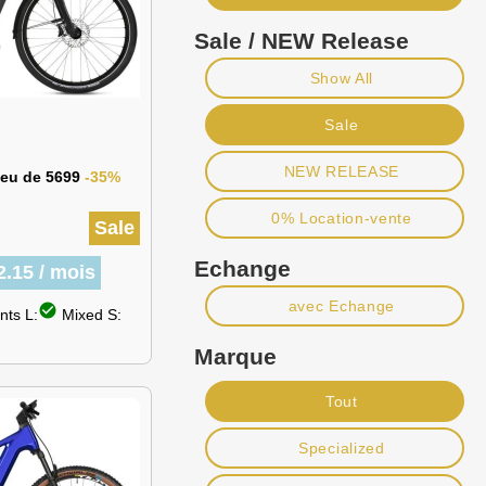
Sale / NEW Release
Show All
Sale
NEW RELEASE
lieu de 5699
-35%
0% Location-vente
Sale
Echange
2.15 / mois
avec Echange
check_circle
ts L:
Mixed S:
Marque
Tout
Specialized