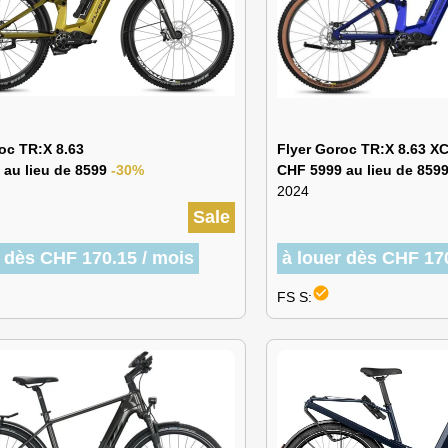
oc TR:X 8.63
Flyer Goroc TR:X 8.63 X
 au lieu de 8599
-30%
CHF 5999 au lieu de 859
2024
Sale
r dès CHF 170.15 / mois
à louer dès CHF 17
check_circle
FS S: