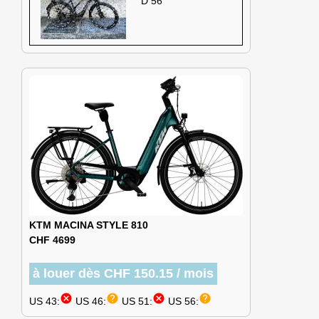
D 56
KTM MACINA STYLE 810
CHF 4699
à louer dès CHF 150.15 / mois
cancel
help
cancel
help
US 43:
US 46:
US 51:
US 56: