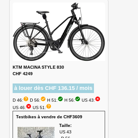
KTM MACINA STYLE 830
CHF 4249
à louer dès CHF 136.15 / mois
help
check_circle
check_circle
check_circle
cancel
D 46:
D 56:
H 51:
H 56:
US 43:
cancel
help
US 46:
US 51:
Testbikes à vendre de CHF3609
Taille:
US 43