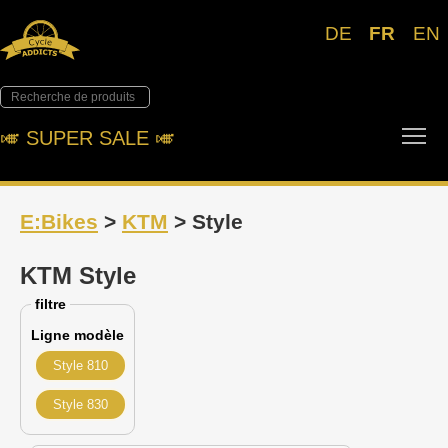
DE
FR
EN
Tog
🎺︎ SUPER SALE 🎺︎
E:Bikes
>
KTM
> Style
KTM Style
filtre
Ligne modèle
Style 810
Style 830