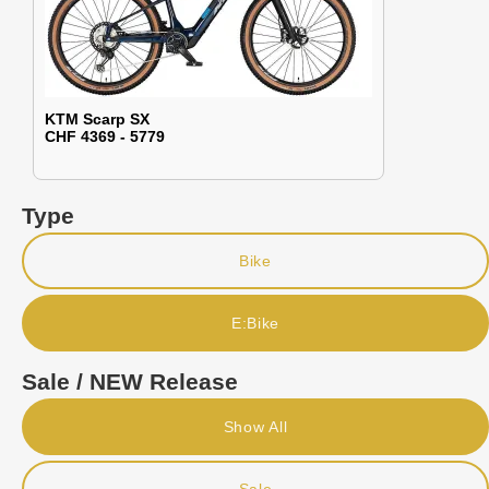
KTM Scarp SX
CHF 4369 - 5779
Type
Bike
E:Bike
Sale / NEW Release
Show All
Sale