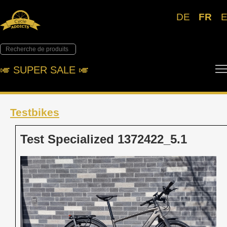
DE
FR
🎺︎ SUPER SALE 🎺︎
Testbikes
Test Specialized 1372422_5.1