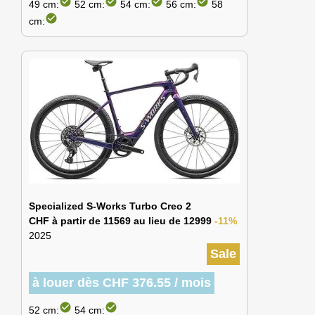
check_circle
check_circle
check_circle
check_circle
49 cm:
52 cm:
54 cm:
56 cm:
58
check_circle
cm:
Specialized S-Works Turbo Creo 2
CHF à partir de 11569 au lieu de 12999
-11%
2025
Sale
à louer dès CHF 376.55 / mois
check_circle
check_circle
52 cm:
54 cm: