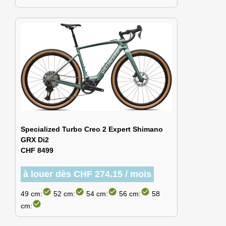
Specialized Turbo Creo 2 Expert Shimano
GRX Di2
CHF 8499
à louer dès CHF 274.15 / mois
check_circle
check_circle
check_circle
check_circle
49 cm:
52 cm:
54 cm:
56 cm:
58
check_circle
cm: