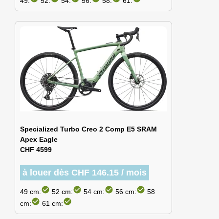
49:
52:
54:
56:
58:
61:
Specialized Turbo Creo 2 Comp E5 SRAM
Apex Eagle
CHF 4599
à louer dès CHF 146.15 / mois
check_circle
check_circle
check_circle
check_circle
49 cm:
52 cm:
54 cm:
56 cm:
58
check_circle
check_circle
cm:
61 cm: