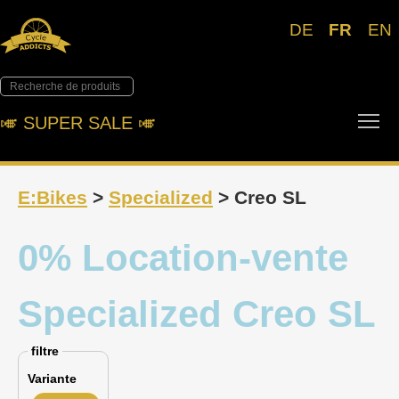
DE
FR
EN
Tog
🎺︎ SUPER SALE 🎺︎
E:Bikes
>
Specialized
> Creo SL
0% Location-vente
Specialized Creo SL
filtre
Variante