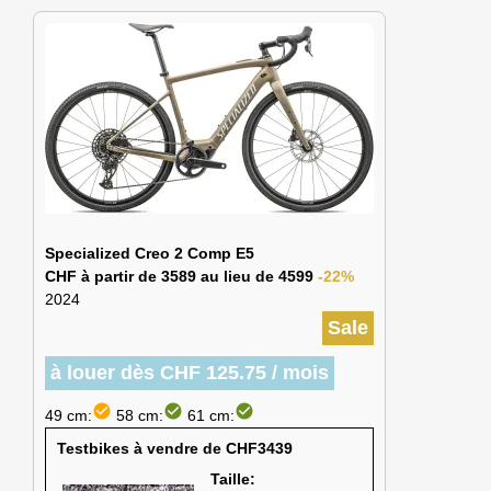
Specialized Creo 2 Comp E5
CHF à partir de 3589 au lieu de 4599
-22%
2024
Sale
à louer dès CHF 125.75 / mois
check_circle
check_circle
check_circle
49 cm:
58 cm:
61 cm:
Testbikes à vendre de CHF3439
Taille: