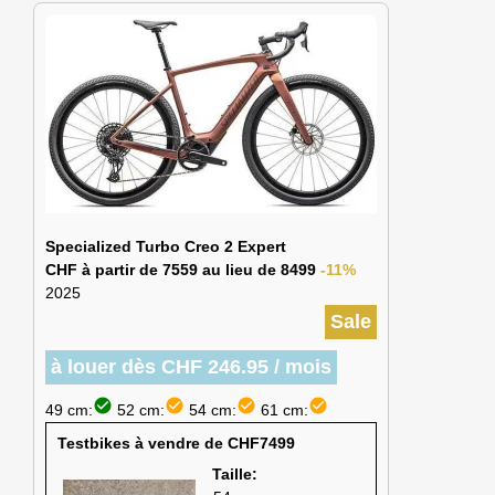
Specialized Turbo Creo 2 Expert
CHF à partir de 7559 au lieu de 8499
-11%
2025
Sale
à louer dès CHF 246.95 / mois
check_circle
check_circle
check_circle
check_circle
49 cm:
52 cm:
54 cm:
61 cm:
Testbikes à vendre de CHF7499
Taille: