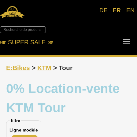
DE
FR
EN
Tog
🎺︎ SUPER SALE 🎺︎
E:Bikes
>
KTM
> Tour
0% Location-vente
KTM Tour
filtre
Ligne modèle