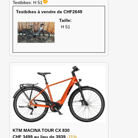
check_circle
Testbikes: H 51
Testbikes à vendre de CHF2649
Taille:
H 51
KTM MACINA TOUR CX 830
CHF 3499 au lieu de 3939
-11%