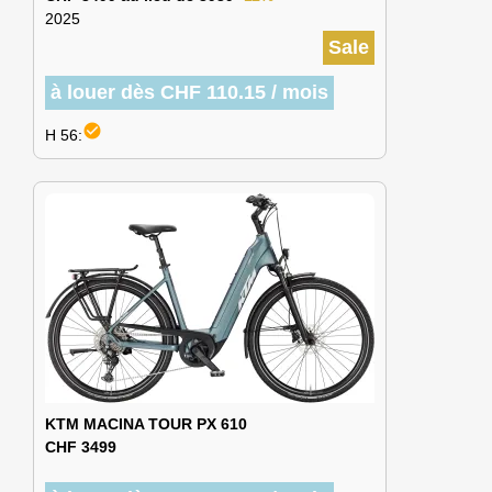
2025
Sale
à louer dès CHF 110.15 / mois
check_circle
H 56:
KTM MACINA TOUR PX 610
CHF 3499