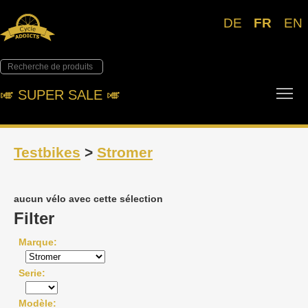
DE
FR
EN
Tog
🎺︎ SUPER SALE 🎺︎
Testbikes
>
Stromer
aucun vélo avec cette sélection
Filter
Marque
Serie
Modèle