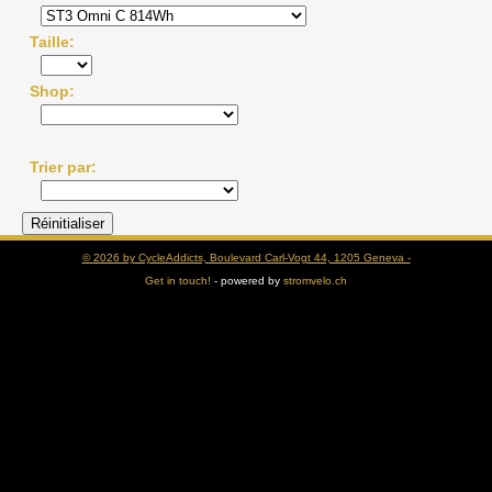
Taille
Shop
Trier par
© 2026 by CycleAddicts, Boulevard Carl-Vogt 44, 1205 Geneva -
Get in touch!
- powered by
stromvelo.ch