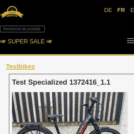
DE
FR
🎺︎ SUPER SALE 🎺︎
Testbikes
Test Specialized 1372416_1.1