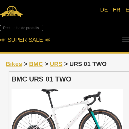
DE
FR
🎺︎ SUPER SALE 🎺︎
Bikes
>
BMC
>
URS
> URS 01 TWO
BMC URS 01 TWO