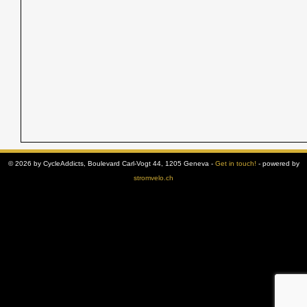
© 2026 by CycleAddicts, Boulevard Carl-Vogt 44, 1205 Geneva -
Get in touch!
- powered by
stromvelo.ch