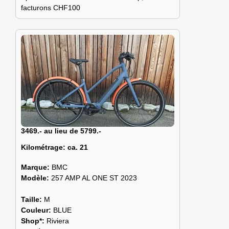
facturons CHF100
3469.- au lieu de 5799.-
Kilométrage:
ca. 21
Marque:
BMC
Modèle:
257 AMP AL ONE ST 2023
Taille:
M
Couleur:
BLUE
Shop*:
Riviera