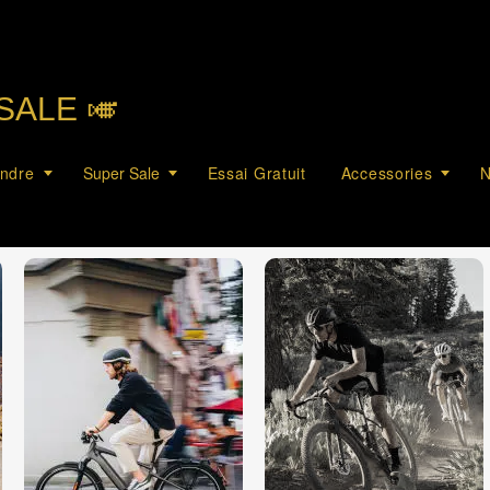
SALE 🎺︎
endre
Super Sale
Essai Gratuit
Accessories
N