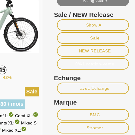
Sizing Guide
Sale / NEW Release
Show All
Sale
NEW RELEASE
0% Location-vente
Echange
9
-42%
avec Echange
Sale
Marque
80 / mois
check_circle
check_circle
BMC
f L:
Comf XL:
check_circle
nts XL:
Mixed S:
Stromer
le
check_circle
Mixed XL: