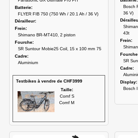
Bosch 
Batterie
36 V)
FLYER FIB 750 (750 Wh / 20.1 Ah / 36 V)
Déraille
Dérailleur
Shiman
Frein
43t
Shimano BR-MT410, 2 piston
Frein
Fourche
Shiman
SR Suntour Mobie25 Coil, 15 x 100 mm 75
Fourche
Cadre
SR Sun
Aluminium
Cadre
Alumin
Testbikes à vendre de CHF3999
Display
Bosch I
Taille:
Comf S
Comf M