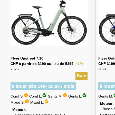
Flyer Upstreet 7.10
Flyer Got
CHF à partir de 3190 au lieu de 5399
-41%
CHF 3199
2025
2024
Sale
à louer dès CHF 85.80 / mois
à loue
check_circle
check_circle
check_circle
check_circle
chec
Comf S:
Comf L:
Gents M:
Gents L:
Gents M:
check_circle
check_circle
Mixed S:
Mixed L:
Moteur
Bosch 
Moteur
Batterie
Panasonic GX Ultimate Pro FIT