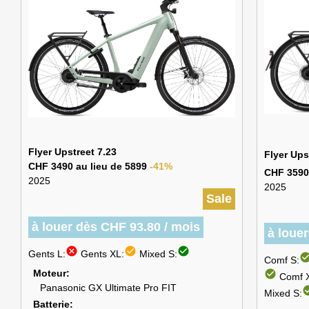
Flyer Upstreet 7.23
Flyer Up
CHF 3490 au lieu de 5899
-41%
CHF 3590
2025
2025
Sale
à louer dès CHF 93.80 / mois
à loue
cancel
check_circle
check_circle
Gents L:
Gents XL:
Mixed S:
check_cir
Comf S:
Moteur
check_circle
Comf 
Panasonic GX Ultimate Pro FIT
check_
Mixed S:
Batterie