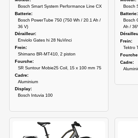
Bosch Smart System Performance Line CX
Bosch 
Batterie
Batterie
Bosch PowerTube 750 (750 Wh / 20.1 Ah /
Bosch 
36 V)
Ah / 36
Dérailleur
Déraille
Enviolo Gates hi 28 NuVinci
Frein
Frein
Tektro 
Shimano BR-MT410, 2 piston
Fourche
Fourche
Cadre
SR Suntour Mobie25 Coil, 15 x 100 mm 75
Alumin
Cadre
Aluminium
Display
Bosch Intuvia 100