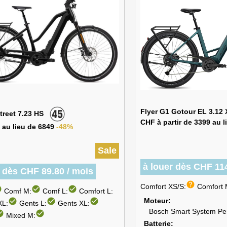
Flyer G1 Gotour EL 3.12
street 7.23 HS
CHF à partir de 3399 au 
 au lieu de 6849
-48%
Sale
à louer dès CHF 114
r dès CHF 89.80 / mois
help
Comfort XS/S:
Comfort 
cle
check_circle
check_circle
Comf M:
Comf L:
Comfort L:
Moteur
check_circle
check_circle
check_circle
XL:
Gents L:
Gents XL:
Bosch Smart System Pe
circle
check_circle
Mixed M:
Batterie