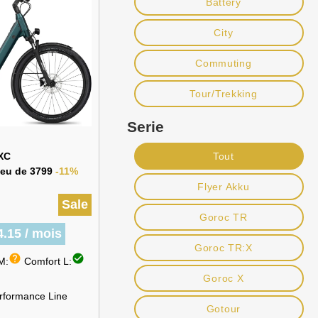
Battery
City
Commuting
Tour/Trekking
Serie
Tout
 XC
lieu de 3799
-11%
Flyer Akku
Sale
Goroc TR
.15 / mois
Goroc TR:X
help
check_circle
M:
Comfort L:
Goroc X
rformance Line
Gotour