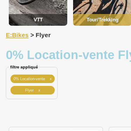
VTT
Tour/Trekking
E:Bikes
> Flyer
0% Location-vente Fl
filtre appliqué
0% Location-vente x
Flyer x