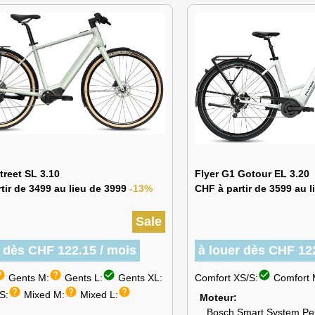
treet SL 3.10
Flyer G1 Gotour EL 3.20
tir de 3499 au lieu de 3999
-13%
CHF à partir de 3599 au 
Sale
r dès CHF 122.15 / mois
à louer dès CHF 12
lp
help
check_circle
check_circle
Gents M:
Gents L:
Gents XL:
Comfort XS/S:
Comfort 
help
help
help
S:
Mixed M:
Mixed L:
Moteur
Bosch Smart System Pe