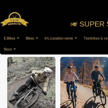
🎺︎ SUPER 
E:Bikes
Bikes
0% Location-vente
Testbikes à v
Nous