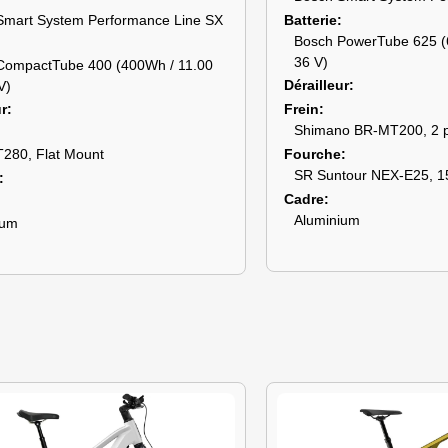
Batterie
Smart System Performance Line SX
Bosch PowerTube 625 (6
36 V)
CompactTube 400 (400Wh / 11.00
Dérailleur
V)
Frein
ur
Shimano BR-MT200, 2 p
Fourche
T280, Flat Mount
SR Suntour NEX-E25, 1
Cadre
Aluminium
ium