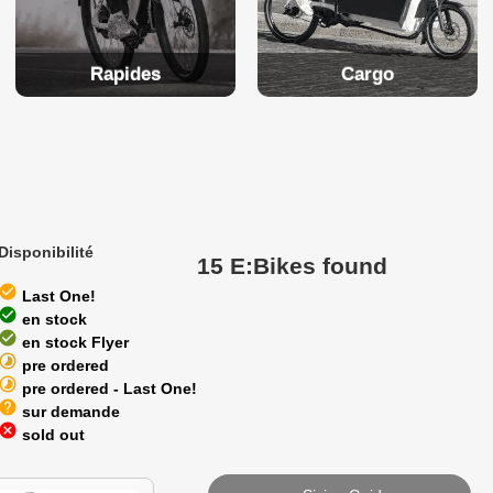
Rapides
Cargo
Disponibilité
15 E:Bikes found
heck_circle
Last One!
heck_circle
en stock
heck_circle
en stock Flyer
timelapse
pre ordered
timelapse
pre ordered - Last One!
help
sur demande
cancel
sold out