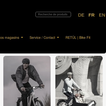
DE
FR
EN
os magasins
Service / Contact
RETÜL | Bike Fit