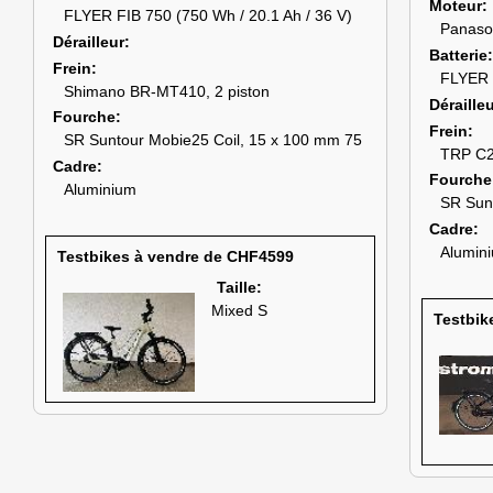
Moteur
FLYER FIB 750 (750 Wh / 20.1 Ah / 36 V)
Panaso
Dérailleur
Batterie
Frein
FLYER F
Shimano BR-MT410, 2 piston
Déraille
Fourche
Frein
SR Suntour Mobie25 Coil, 15 x 100 mm 75
TRP C2.
Cadre
Fourche
Aluminium
SR Sun
Cadre
Alumin
Testbikes à vendre de CHF4599
Taille:
Mixed S
Testbik