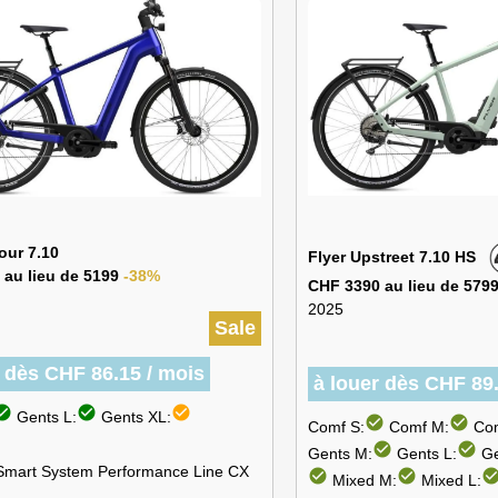
our 7.10
Flyer Upstreet 7.10 HS
 au lieu de 5199
-38%
CHF 3390 au lieu de 579
2025
Sale
r dès CHF 86.15 / mois
à louer dès CHF 89.
k_circle
check_circle
check_circle
Gents L:
Gents XL:
check_circle
check_circle
Comf S:
Comf M:
Com
check_circle
check_circle
Gents M:
Gents L:
Ge
Smart System Performance Line CX
check_circle
check_circle
check_circ
Mixed M:
Mixed L: