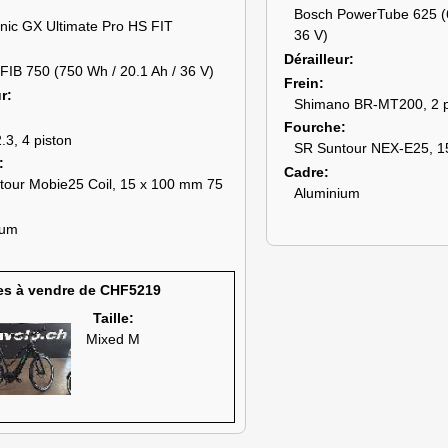
Bosch PowerTube 625 (6
nic GX Ultimate Pro HS FIT
36 V)
Dérailleur
IB 750 (750 Wh / 20.1 Ah / 36 V)
Frein
ur
Shimano BR-MT200, 2 p
Fourche
3, 4 piston
SR Suntour NEX-E25, 1
Cadre
tour Mobie25 Coil, 15 x 100 mm 75
Aluminium
ium
es à vendre de CHF5219
Taille:
Mixed M