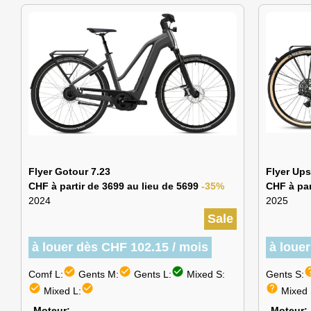
Flyer Gotour 7.23
Flyer Ups
CHF à partir de 3699 au lieu de 5699
-35%
CHF à par
2024
2025
Sale
à louer dès CHF 102.15 / mois
à loue
check_circle
check_circle
check_circle
he
Comf L:
Gents M:
Gents L:
Mixed S:
Gents S:
check_circle
check_circle
help
Mixed L:
Mixed 
Moteur
Moteur