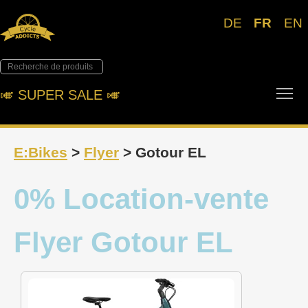
DE
FR
EN
Tog
🎺︎ SUPER SALE 🎺︎
E:Bikes
>
Flyer
> Gotour EL
0% Location-vente
Flyer Gotour EL