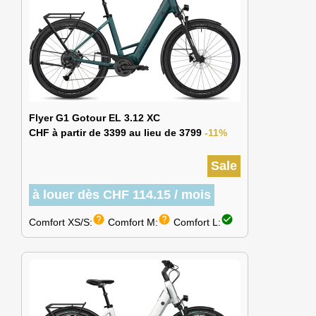
Flyer G1 Gotour EL 3.12 XC
CHF à partir de 3399 au lieu de 3799
-11%
Sale
à louer dès CHF 114.15 / mois
help
help
check_circle
Comfort XS/S:
Comfort M:
Comfort L: