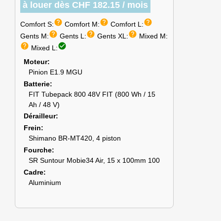
à louer dès CHF 182.15 / mois
help
help
help
Comfort S:
Comfort M:
Comfort L:
help
help
help
Gents M:
Gents L:
Gents XL:
Mixed M:
help
check_circle
Mixed L:
Moteur
Pinion E1.9 MGU
Batterie
FIT Tubepack 800 48V FIT (800 Wh / 15
Ah / 48 V)
Dérailleur
Frein
Shimano BR-MT420, 4 piston
Fourche
SR Suntour Mobie34 Air, 15 x 100mm 100
Cadre
Aluminium