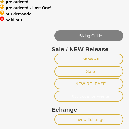
timelapse
pre ordered
timelapse
pre ordered - Last One!
help
sur demande
cancel
sold out
Sizing Guide
Sale / NEW Release
Show All
Sale
NEW RELEASE
0% Location-vente
Echange
avec Echange