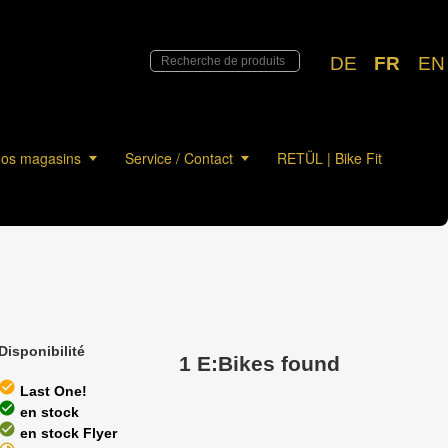
DE
FR
EN
os magasins
Service / Contact
RETÜL | Bike Fit
Disponibilité
1 E:Bikes found
heck_circle
Last One!
heck_circle
en stock
heck_circle
en stock Flyer