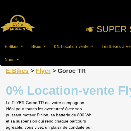
🎺︎ SUPER 
E:Bikes
Bikes
0% Location-vente
Testbikes à v
Nous
E:Bikes
>
Flyer
> Goroc TR
0% Location-vente F
Le FLYER Goroc TR est votre compagnon
idéal pour toutes les aventures! Avec son
puissant moteur Pinion, sa batterie de 800 Wh
et sa suspension qui rend chaque parcours
agréable, vous vivez un plaisir de conduite pur.