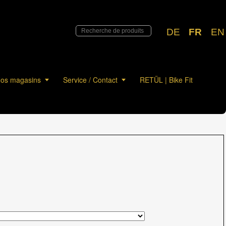
DE
FR
EN
os magasins
Service / Contact
RETÜL | Bike Fit