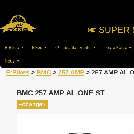
🎺︎ SUPER 
E:Bikes
Bikes
0% Location-vente
Testbikes à v
Nous
E:Bikes
>
BMC
>
257 AMP
> 257 AMP AL 
BMC 257 AMP AL ONE ST
Echange?