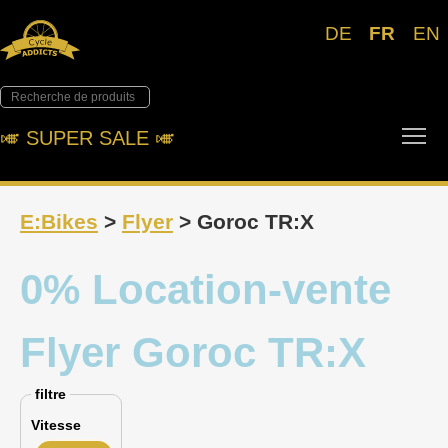
DE
FR
EN
Tog
🎺︎ SUPER SALE 🎺︎
E:Bikes
>
Flyer
> Goroc TR:X
0% Location-vente
Flyer Goroc TR:X
filtre
Vitesse