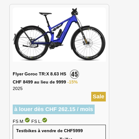
Flyer Goroc TR:X 8.63 HS
CHF 8499 au lieu de 9999
-15%
2025
Sale
à louer dès CHF 262.15 / mois
check_circle
check_circle
FS M:
FS L:
Testbikes à vendre de CHF5999