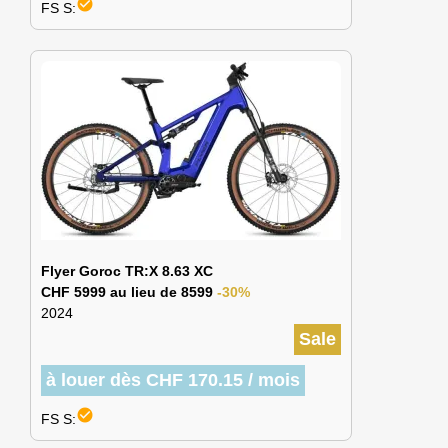
check_circle
FS S:
Flyer Goroc TR:X 8.63 XC
CHF 5999 au lieu de 8599
-30%
2024
Sale
à louer dès CHF 170.15 / mois
check_circle
FS S: