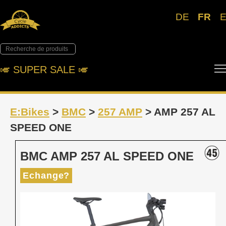
DE
FR
🎺︎ SUPER SALE 🎺︎
E:Bikes
>
BMC
>
257 AMP
> AMP 257 AL
SPEED ONE
BMC AMP 257 AL SPEED ONE
Echange?