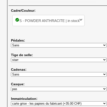
Cadre/Couleur:
check_circle
S - POWDER ANTHRACITE | in stock
Pédales:
Tige de selle:
Cadenas:
Casque:
Immatriculation: