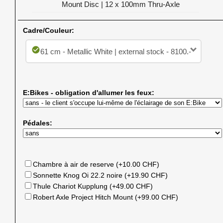
Mount Disc | 12 x 100mm Thru-Axle
Cadre/Couleur:
check_circle
61 cm - Metallic White | external stock - 8100.-
E:Bikes - obligation d'allumer les feux:
Pédales:
Chambre à air de reserve (+10.00 CHF)
Sonnette Knog Oi 22.2 noire (+19.90 CHF)
Thule Chariot Kupplung (+49.00 CHF)
Robert Axle Project Hitch Mount (+99.00 CHF)