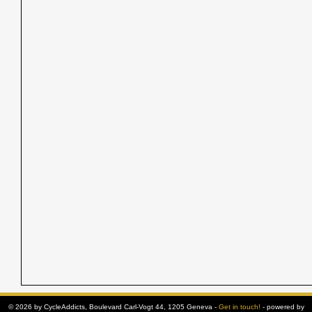
© 2026 by CycleAddicts, Boulevard Carl-Vogt 44, 1205 Geneva -
Get in touch!
- powered by