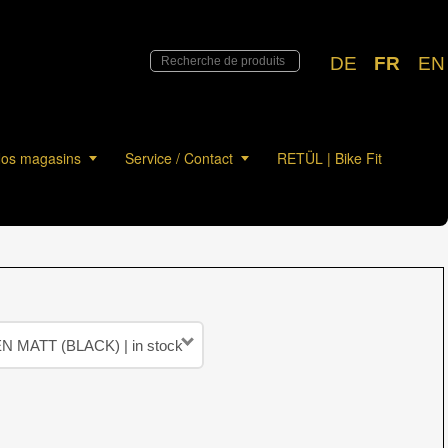
DE
FR
EN
os magasins
Service / Contact
RETÜL | Bike Fit
 MATT (BLACK) | in stock