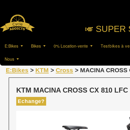
🎺︎ SUPER 
E:Bikes
Bikes
0% Location-vente
Testbikes à v
Nous
E:Bikes
>
KTM
>
Cross
> MACINA CROSS 
KTM MACINA CROSS CX 810 LFC
Echange?