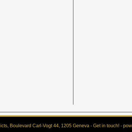
cts, Boulevard Carl-Vogt 44, 1205 Geneva -
Get in touch!
- pow