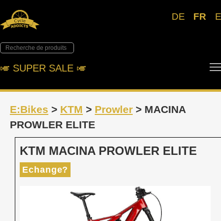
DE
FR
🎺︎ SUPER SALE 🎺︎
E:Bikes
>
KTM
>
Prowler
> MACINA
PROWLER ELITE
KTM MACINA PROWLER ELITE
Echange?