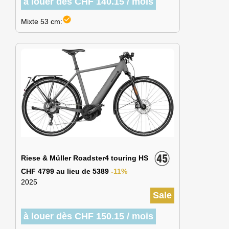
à louer dès CHF 140.15 / mois
check_circle
Mixte 53 cm:
Riese & Müller Roadster4 touring HS
CHF 4799 au lieu de 5389
-11%
2025
Sale
à louer dès CHF 150.15 / mois