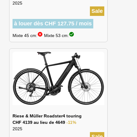
2025
Sale
à louer dès CHF 127.75 / mois
cancel
check_circle
Mixte 45 cm:
Mixte 53 cm:
Riese & Müller Roadster4 touring
CHF 4139 au lieu de 4649
-11%
2025
Sale