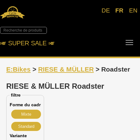
DE
FR
EN
Tog
🎺︎ SUPER SALE 🎺︎
E:Bikes
>
RIESE & MÜLLER
> Roadster
RIESE & MÜLLER Roadster
filtre
Forme du cadr
Mixte
Standard
Variante