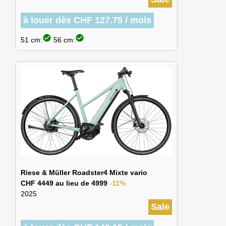
à louer dès CHF 127.75 / mois
check_circle
check_circle
51 cm:
56 cm:
Riese & Müller Roadster4 Mixte vario
CHF 4449 au lieu de 4999
-11%
2025
Sale