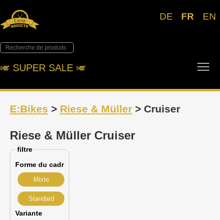
DE
FR
EN
Tog
🎺︎ SUPER SALE 🎺︎
E:Bikes
>
Riese & Müller
> Cruiser
Riese & Müller Cruiser
filtre
Forme du cadr
Mixte
Standard
Variante