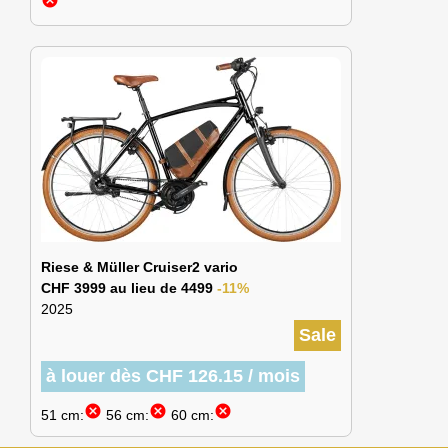
cancel
Riese & Müller Cruiser2 vario
CHF 3999 au lieu de 4499
-11%
2025
Sale
à louer dès CHF 126.15 / mois
cancel
cancel
cancel
51 cm:
56 cm:
60 cm: