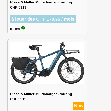
Riese & Müller Multicharger3 touring
CHF 5319
à louer dès CHF 170.95 / mois
check_circle
51 cm:
Riese & Müller Multicharger3 touring
CHF 5319
New