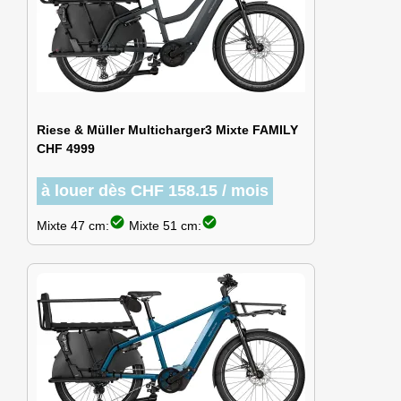
Riese & Müller Multicharger3 Mixte FAMILY
CHF 4999
à louer dès CHF 158.15 / mois
check_circle
check_circle
Mixte 47 cm:
Mixte 51 cm: