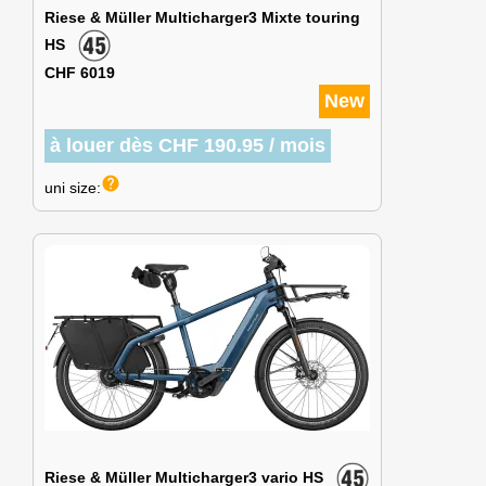
Riese & Müller Multicharger3 Mixte touring
HS
CHF 6019
New
à louer dès CHF 190.95 / mois
help
uni size:
Riese & Müller Multicharger3 vario HS