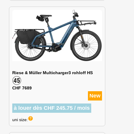
Riese & Müller Multicharger3 rohloff HS
CHF 7689
New
à louer dès CHF 245.75 / mois
help
uni size: