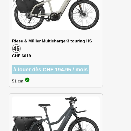
Riese & Müller Multicharger3 touring HS
CHF 6019
à louer dès CHF 194.95 / mois
check_circle
51 cm: