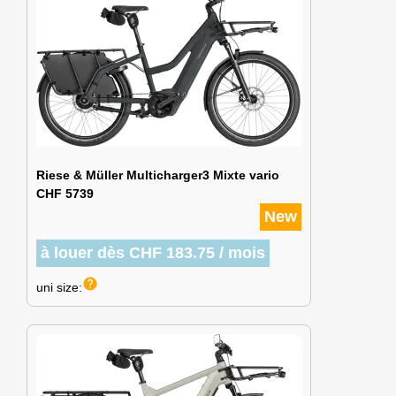
Riese & Müller Multicharger3 Mixte vario
CHF 5739
New
à louer dès CHF 183.75 / mois
help
uni size: