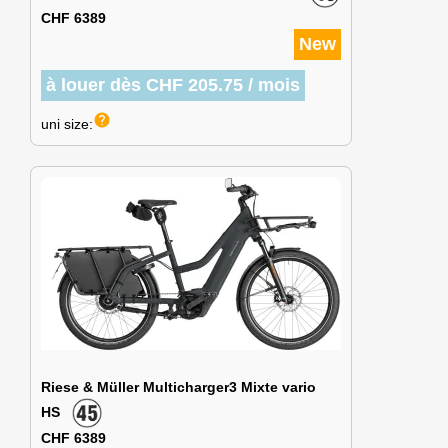
CHF 6389
New
à louer dès CHF 205.75 / mois
help
uni size:
Riese & Müller Multicharger3 Mixte vario
HS
CHF 6389