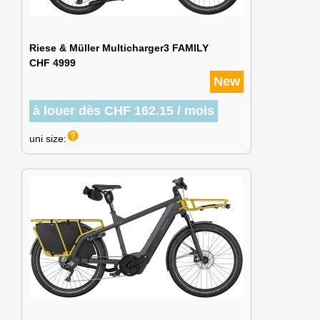
Riese & Müller Multicharger3 FAMILY
CHF 4999
New
à louer dès CHF 162.15 / mois
help
uni size: