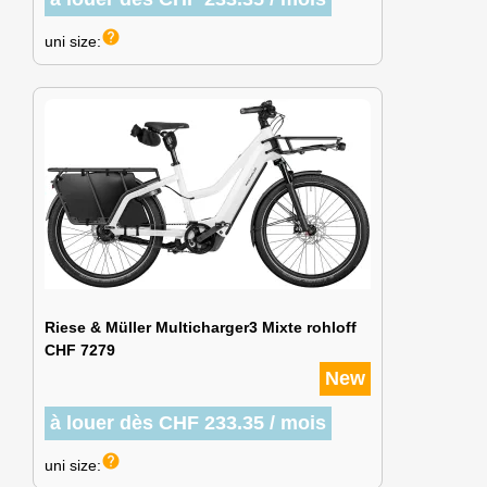
help
uni size:
Riese & Müller Multicharger3 Mixte rohloff
CHF 7279
New
à louer dès CHF 233.35 / mois
help
uni size: