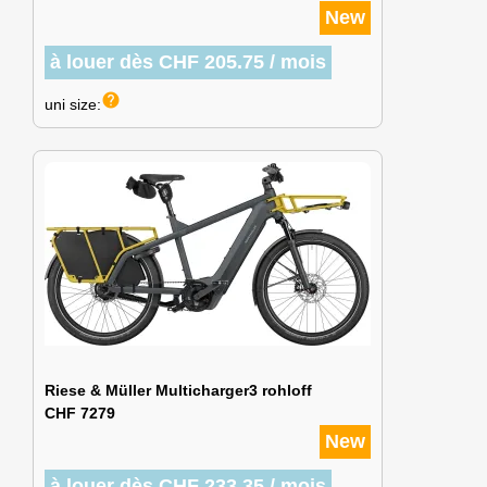
New
à louer dès CHF 205.75 / mois
help
uni size:
Riese & Müller Multicharger3 rohloff
CHF 7279
New
à louer dès CHF 233.35 / mois