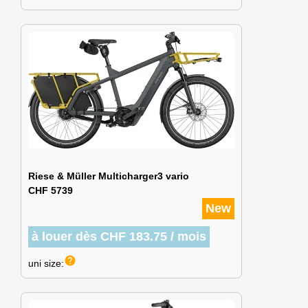
Riese & Müller Multicharger3 vario
CHF 5739
New
à louer dès CHF 183.75 / mois
help
uni size: