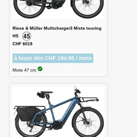
Riese & Müller Multicharger3 Mixte touring
HS
CHF 6019
à louer dès CHF 194.95 / mois
check_circle
Mixte 47 cm: