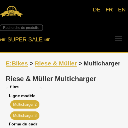
DE
FR
EN
Tog
🎺︎ SUPER SALE 🎺︎
E:Bikes
>
Riese & Müller
> Multicharger
Riese & Müller Multicharger
filtre
Ligne modèle
Multicharger 2
Multicharger 3
Forme du cadr