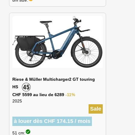
uni size:
Riese & Müller Multicharger2 GT touring
HS
CHF 5599 au lieu de 6289
-11%
2025
Sale
à louer dès CHF 174.15 / mois
check_circle
51 cm: