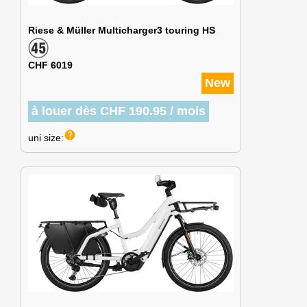
Riese & Müller Multicharger3 touring HS
CHF 6019
New
à louer dès CHF 190.95 / mois
help
uni size: