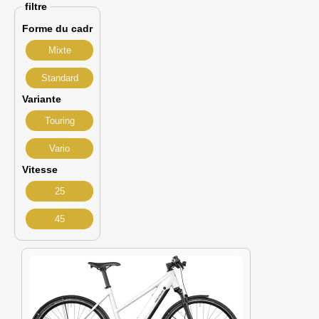
filtre
Forme du cadr
Mixte
Standard
Variante
Touring
Vario
Vitesse
25
45