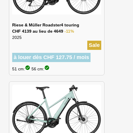
Riese & Müller Roadster4 touring
CHF 4139 au lieu de 4649
-11%
2025
Sale
à louer dès CHF 127.75 / mois
check_circle
check_circle
51 cm:
56 cm: