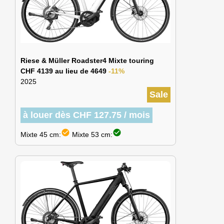
Riese & Müller Roadster4 Mixte touring
CHF 4139 au lieu de 4649
-11%
2025
Sale
à louer dès CHF 127.75 / mois
check_circle
check_circle
Mixte 45 cm:
Mixte 53 cm: