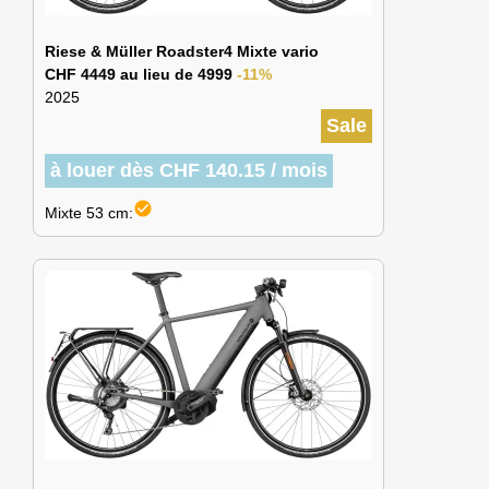
Riese & Müller Roadster4 Mixte vario
CHF 4449 au lieu de 4999
-11%
2025
Sale
à louer dès CHF 140.15 / mois
check_circle
Mixte 53 cm: