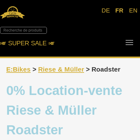
DE
FR
EN
Tog
🎺︎ SUPER SALE 🎺︎
E:Bikes
>
Riese & Müller
> Roadster
0% Location-vente
Riese & Müller
Roadster