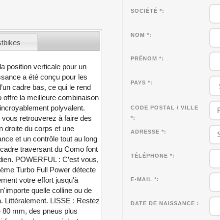
SOCIÉTÉ
*
NOM
*
stbikes
PRÉNOM
*
a position verticale pour un
uissance a été conçu pour les
PAYS *
d’un cadre bas, ce qui le rend
mo offre la meilleure combinaison
 incroyablement polyvalent.
CODE POSTAL / VILLE
s vous retrouverez à faire des
*
droite du corps et une
ADRESSE *
ance et un contrôle tout au long
 cadre traversant du Como font
TÉLÉPHONE *
otidien. POWERFUL : C’est vous,
stème Turbo Full Power détecte
ement votre effort jusqu'à
E-MAIL *
'importe quelle colline ou de
n. Littéralement. LISSE : Restez
DATE DE NAISSANCE
de 80 mm, des pneus plus