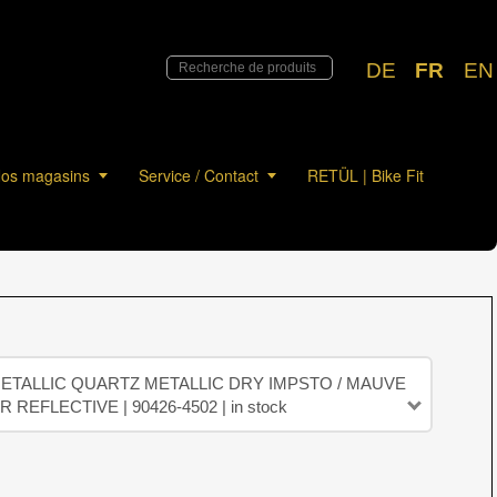
DE
FR
EN
os magasins
Service / Contact
RETÜL | Bike Fit
METALLIC QUARTZ METALLIC DRY IMPSTO / MAUVE
 REFLECTIVE | 90426-4502 | in stock