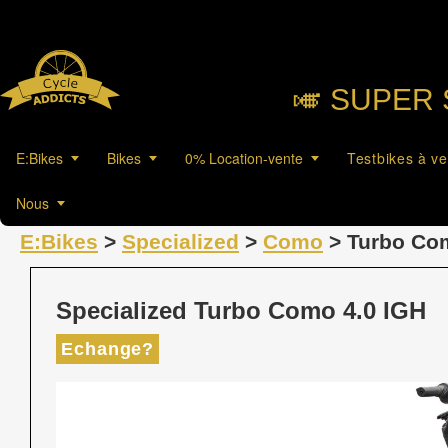
🎺︎ SUPER 
E:Bikes
Bikes
0% Location-vente
Testbikes à v
Nous
E:Bikes
>
Specialized
>
Como
> Turbo Com
Specialized Turbo Como 4.0 IGH
Echange?