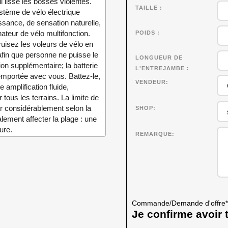
 lisse les bosses violentes.
TAILLE
tème de vélo électrique
ssance, de sensation naturelle,
nateur de vélo multifonction.
POIDS
uisez les voleurs de vélo en
afin que personne ne puisse le
LONGUEUR DE
on supplémentaire; la batterie
L'ENTREJAMBE
emportée avec vous. Battez-le,
VENDEUR
 amplification fluide,
tous les terrains. La limite de
er considérablement selon la
SHOP
lement affecter la plage : une
ure.
REMARQUE
Commande/Demande d'offre
*
Je confirme avoir t