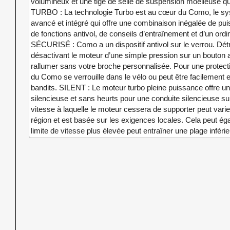
volumineux et une tige de selle de suspension moelleuse qui
TURBO : La technologie Turbo est au cœur du Como, le sys
avancé et intégré qui offre une combinaison inégalée de pui
de fonctions antivol, de conseils d’entraînement et d’un ordi
SÉCURISÉ : Como a un dispositif antivol sur le verrou. Détr
désactivant le moteur d’une simple pression sur un bouton 
rallumer sans votre broche personnalisée. Pour une protecti
du Como se verrouille dans le vélo ou peut être facilement 
bandits. SILENT : Le moteur turbo pleine puissance offre une
silencieuse et sans heurts pour une conduite silencieuse sur 
vitesse à laquelle le moteur cessera de supporter peut vari
région et est basée sur les exigences locales. Cela peut éga
limite de vitesse plus élevée peut entraîner une plage inférie