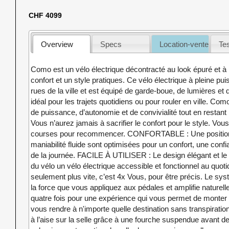
CHF 4099
Overview
Specs
Location-vente
Te
Como est un vélo électrique décontracté au look épuré et à l
confort et un style pratiques. Ce vélo électrique à pleine p
rues de la ville et est équipé de garde-boue, de lumières et 
idéal pour les trajets quotidiens ou pour rouler en ville. Co
de puissance, d’autonomie et de convivialité tout en restant
Vous n’aurez jamais à sacrifier le confort pour le style. Vou
courses pour recommencer. CONFORTABLE : Une position 
maniabilité fluide sont optimisées pour un confort, une confi
de la journée. FACILE À UTILISER : Le design élégant et le
du vélo un vélo électrique accessible et fonctionnel au qu
seulement plus vite, c’est 4x Vous, pour être précis. Le sy
la force que vous appliquez aux pédales et amplifie naturell
quatre fois pour une expérience qui vous permet de monter n
vous rendre à n'importe quelle destination sans transpiratio
à l’aise sur la selle grâce à une fourche suspendue avant 