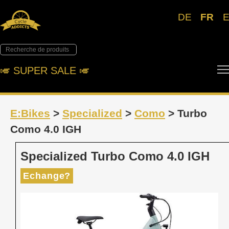
DE
FR
🎺︎ SUPER SALE 🎺︎
E:Bikes
>
Specialized
>
Como
> Turbo
Como 4.0 IGH
Specialized Turbo Como 4.0 IGH
Echange?