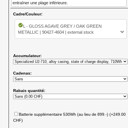
entraîner une plage inférieure.
Cadre/Couleur:
check_circle
L - GLOSS AGAVE GREY / OAK GREEN
METALLIC | 90427-4604 | external stock
Accumulateur:
Cadenas:
Rabais quantité:
Batterie supplémentaire 530Wh (au lieu de 899.-) (+249.00
CHF)