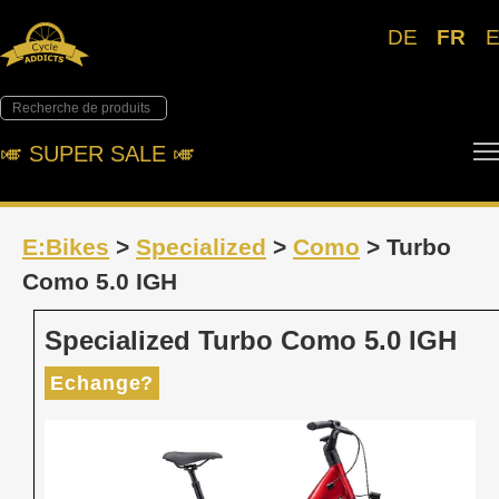
DE
FR
🎺︎ SUPER SALE 🎺︎
E:Bikes
>
Specialized
>
Como
> Turbo
Como 5.0 IGH
Specialized Turbo Como 5.0 IGH
Echange?