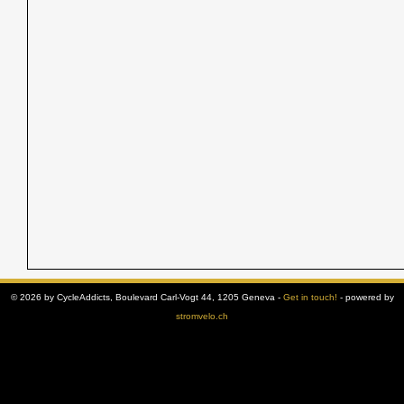
© 2026 by CycleAddicts, Boulevard Carl-Vogt 44, 1205 Geneva -
Get in touch!
- powered by
stromvelo.ch