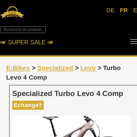
DE
FR
🎺︎ SUPER SALE 🎺︎
E:Bikes
>
Specialized
>
Levo
> Turbo
Levo 4 Comp
Specialized Turbo Levo 4 Comp
Echange?