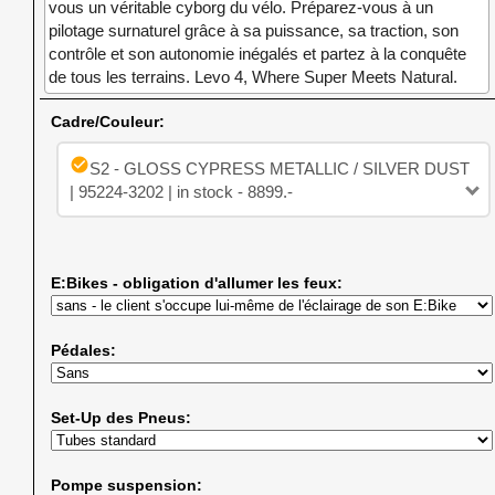
vous un véritable cyborg du vélo. Préparez-vous à un
pilotage surnaturel grâce à sa puissance, sa traction, son
contrôle et son autonomie inégalés et partez à la conquête
de tous les terrains. Levo 4, Where Super Meets Natural.
Cadre/Couleur:
check_circle
S2 - GLOSS CYPRESS METALLIC / SILVER DUST
| 95224-3202 | in stock - 8899.-
E:Bikes - obligation d'allumer les feux:
Pédales:
Set-Up des Pneus:
Pompe suspension: