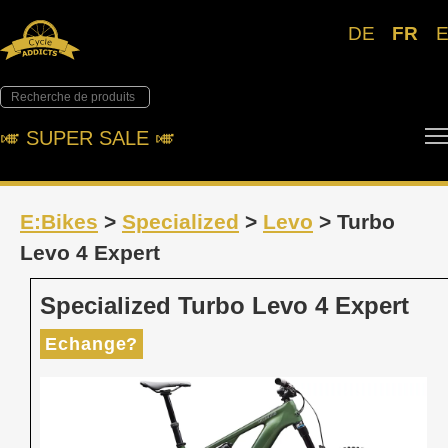
DE
FR
🎺︎ SUPER SALE 🎺︎
E:Bikes
>
Specialized
>
Levo
> Turbo
Levo 4 Expert
Specialized Turbo Levo 4 Expert
Echange?