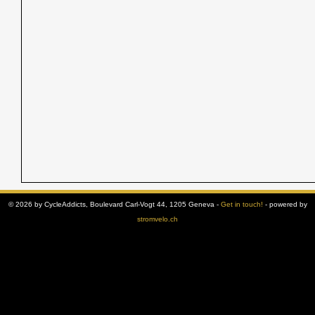
© 2026 by CycleAddicts, Boulevard Carl-Vogt 44, 1205 Geneva -
Get in touch!
- powered by
stromvelo.ch