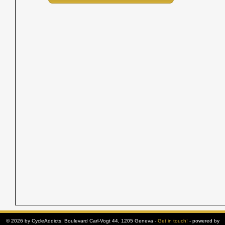
© 2026 by CycleAddicts, Boulevard Carl-Vogt 44, 1205 Geneva -
Get in touch!
- powered by