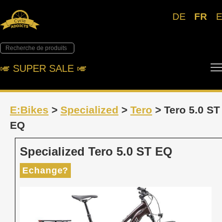
DE
FR
🎺︎ SUPER SALE 🎺︎
E:Bikes
>
Specialized
>
Tero
> Tero 5.0 ST
EQ
Specialized Tero 5.0 ST EQ
Echange?