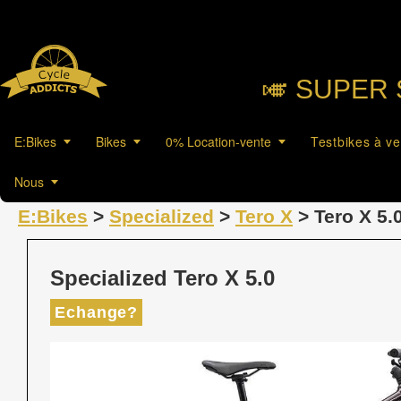
🎺︎ SUPER 
E:Bikes
Bikes
0% Location-vente
Testbikes à v
Nous
E:Bikes
>
Specialized
>
Tero X
> Tero X 5.
Specialized Tero X 5.0
Echange?