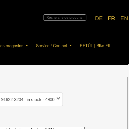
DE
FR
EN
os magasins
Service / Contact
RETÜL | Bike Fit
91622-3204 | in stock - 4900.-