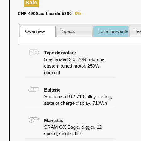
Sale
CHF 4900 au lieu de 5300
-8%
Overview
Specs
Location-vente
Te
Type de moteur
Specialized 2.0, 70Nm torque,
custom tuned motor, 250W
nominal
Batterie
Specialized U2-710, alloy casing,
state of charge display, 710Wh
Manettes
SRAM GX Eagle, trigger, 12-
speed, single click