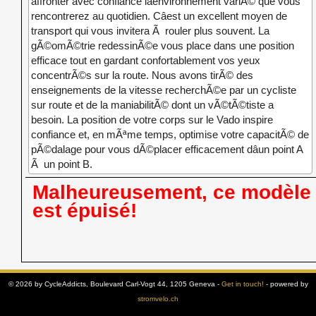
affronter avec confiance lâenvironnement variÃ© que vous
rencontrerez au quotidien. Câest un excellent moyen de
transport qui vous invitera Ã rouler plus souvent. La
gÃ©omÃ©trie redessinÃ©e vous place dans une position
efficace tout en gardant confortablement vos yeux
concentrÃ©s sur la route. Nous avons tirÃ© des
enseignements de la vitesse recherchÃ©e par un cycliste
sur route et de la maniabilitÃ© dont un vÃ©tÃ©tiste a
besoin. La position de votre corps sur le Vado inspire
confiance et, en mÃªme temps, optimise votre capacitÃ© de
pÃ©dalage pour vous dÃ©placer efficacement dâun point A
Ã un point B.
Malheureusement, ce modèle
est épuisé!
© 2026 by CycleAddicts, Boulevard Carl-Vogt 44, 1205 Geneva -
Get in touch!
- powered by
stromvelo.ch