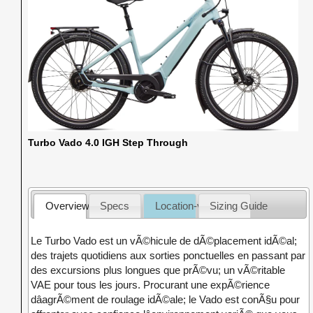
Turbo Vado 4.0 IGH Step Through
Overview
Specs
Location-vente
Sizing Guide
Le Turbo Vado est un vÃ©hicule de dÃ©placement idÃ©al;
des trajets quotidiens aux sorties ponctuelles en passant par
des excursions plus longues que prÃ©vu; un vÃ©ritable
VAE pour tous les jours. Procurant une expÃ©rience
dâagrÃ©ment de roulage idÃ©ale; le Vado est conÃ§u pour