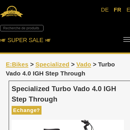
DE
FR
🎺︎ SUPER SALE 🎺︎
E:Bikes
>
Specialized
>
Vado
> Turbo
Vado 4.0 IGH Step Through
Specialized Turbo Vado 4.0 IGH
Step Through
Echange?