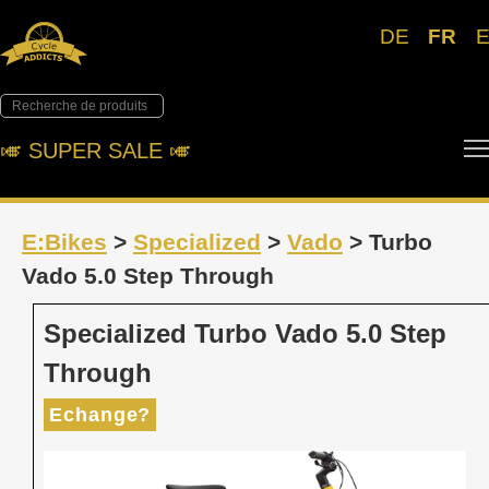
DE
FR
🎺︎ SUPER SALE 🎺︎
E:Bikes
>
Specialized
>
Vado
> Turbo
Vado 5.0 Step Through
Specialized Turbo Vado 5.0 Step
Through
Echange?