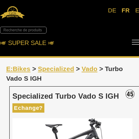
DE
FR
🎺︎ SUPER SALE 🎺︎
E:Bikes
>
Specialized
>
Vado
> Turbo
Vado S IGH
Specialized Turbo Vado S IGH
Echange?