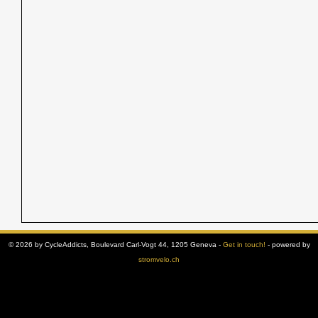
© 2026 by CycleAddicts, Boulevard Carl-Vogt 44, 1205 Geneva -
Get in touch!
- powered by
stromvelo.ch